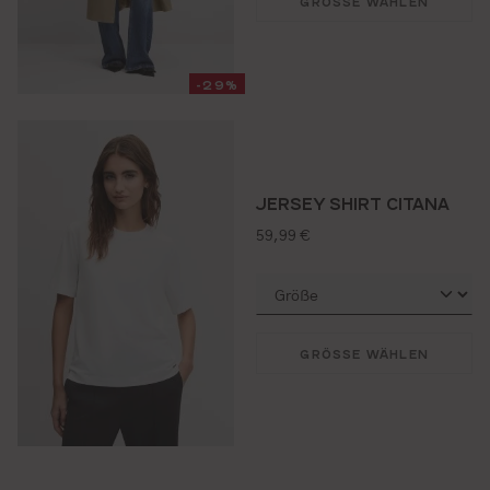
GRÖSSE WÄHLEN
-29%
JERSEY SHIRT CITANA
regulärer preis:
59,99 €
GRÖSSE WÄHLEN