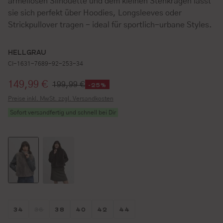
ärmellosen Silhouette und dem kleinen Stehkragen lässt
sie sich perfekt über Hoodies, Longsleeves oder
Strickpullover tragen - ideal für sportlich-urbane Styles.
HELLGRAU
CI-1631-7689-92-253-34
Verkaufspreis:
149,99 €
199,99 €
-25%
Preise inkl. MwSt. zzgl. Versandkosten
Sofort versandfertig und schnell bei Dir
Größe wählen
Größe wählen
Größe wählen
Größe wählen
Größe wählen
Größe wählen
34
36
38
40
42
44
(DIESE OPTION IST ZURZEIT NICHT VERFÜGBAR.)