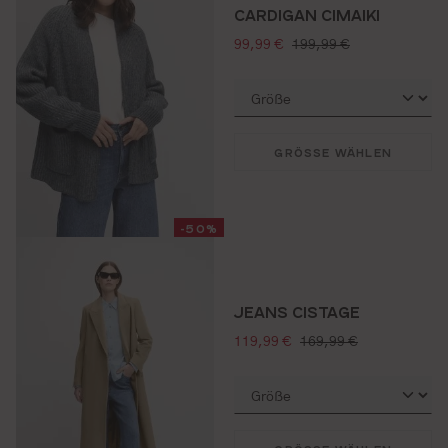
CARDIGAN CIMAIKI
verkaufspreis:
regulärer preis:
99,99 €
199,99 €
GRÖSSE WÄHLEN
-50%
JEANS CISTAGE
verkaufspreis:
regulärer preis:
119,99 €
169,99 €