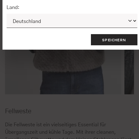
Land:
SPEICHERN
Fellweste
Die Fellweste ist ein vielseitiges Essential für
Übergangszeit und kühle Tage. Mit ihrer cleanen,