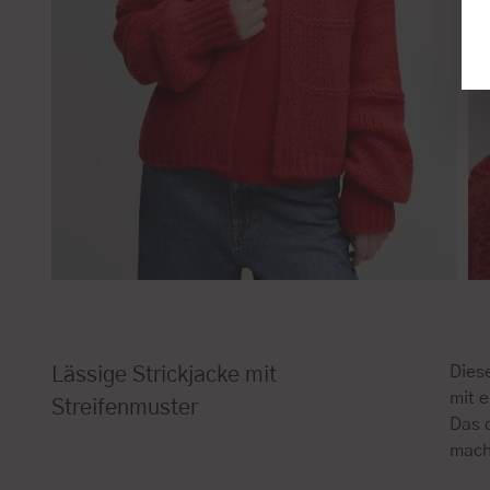
Dies
Lässige Strickjacke mit
mit 
Streifenmuster
Das 
mache