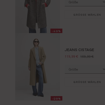
GRÖSSE WÄHLEN
-49%
JEANS CISTAGE
verkaufspreis:
regulärer preis:
119,99 €
169,99 €
GRÖSSE WÄHLEN
-29%