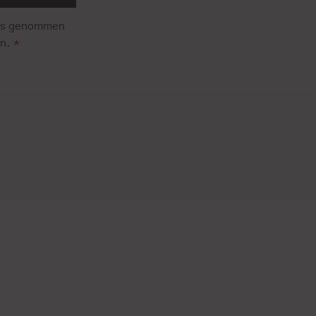
is genommen
en.
*