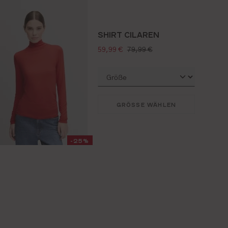
SHIRT CILAREN
verkaufspreis:
regulärer preis:
59,99 €
79,99 €
GRÖSSE WÄHLEN
-25%