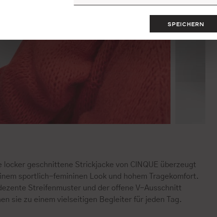
SPEICHERN
e locker geschnittene Strickjacke von CINQUE überzeugt
einem sportlich-femininen Look und hohem Tragekomfort.
dezente Streifenmuster und der offene V-Ausschnitt
n sie zu einem vielseitigen Begleiter für jeden Tag.