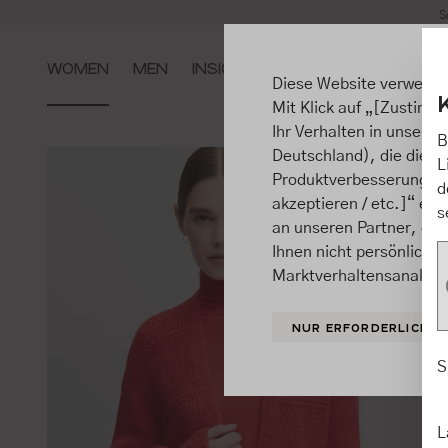
S
m Hauptinhalt springen
Zur Suche springen
Zur Hauptnavigation springen
WOMEN
MEN
INSIGHTS
Diese Website verwende
Mit Klick auf „[Zustimme
Ihr Verhalten in unsere
B
Deutschland), die diese
L
Produktverbesserungen, 
d
akzeptieren / etc.]“ ert
s
an unseren Partner, die
Ihnen nicht persönlich 
Marktverhaltensanalysen
NUR ERFORDERLICHE
S
L