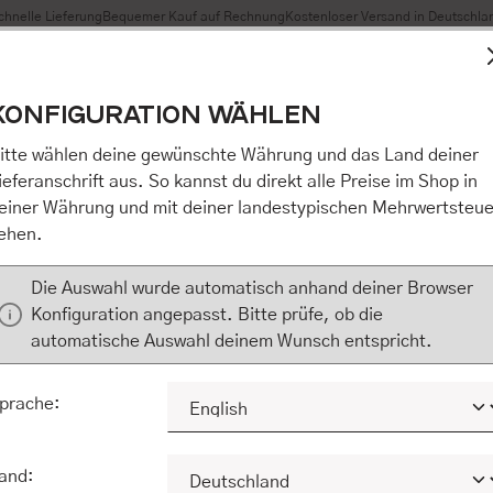
chnelle Lieferung
Bequemer Kauf auf Rechnung
Kostenloser Versand in Deutschla
t Cookies, um eine bestmögliche Erfahrung bieten zu können
KONFIGURATION WÄHLEN
n / Alles akzeptieren / etc.]“ erteilen Sie Ihre Einwilligung au
m Shop an unseren Partner, die shopware AG (Ebbinghoff 10,
itte wählen deine gewünschte Währung und das Land deiner
 Daten Ihnen nicht persönlich zuordnen kann, sie aber zu eig
ieferanschrift aus. So kannst du direkt alle Preise im Shop in
Marktverhaltensanalysen) verarbeiten darf. Mit Klick auf „[Z
einer Währung und mit deiner landestypischen Mehrwertsteue
eilen Sie Ihre Einwilligung auch in die Weitergabe über Ihr Ver
ehen.
 shopware AG (Ebbinghoff 10, 48624 Schöppingen, Deutschlan
zuordnen kann, sie aber zu eigenen Zwecken (z.B. Produktver
Die Auswahl wurde automatisch anhand deiner Browser
) verarbeiten darf.
Konfiguration angepasst. Bitte prüfe, ob die
automatische Auswahl deinem Wunsch entspricht.
KONFIGURIEREN
ALLE COOKIES A
prache:
and: