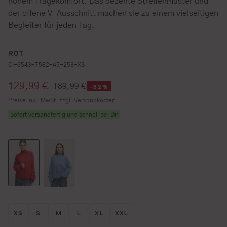
hohem Tragekomfort. Das dezente Streifenmuster und
der offene V-Ausschnitt machen sie zu einem vielseitigen
Begleiter für jeden Tag.
ROT
CI-6543-7582-45-253-XS
Verkaufspreis:
129,99 €
189,99 €
-32%
Preise inkl. MwSt. zzgl. Versandkosten
Sofort versandfertig und schnell bei Dir
Größe wählen
Größe wählen
Größe wählen
Größe wählen
Größe wählen
Größe wählen
XS
S
M
L
XL
XXL