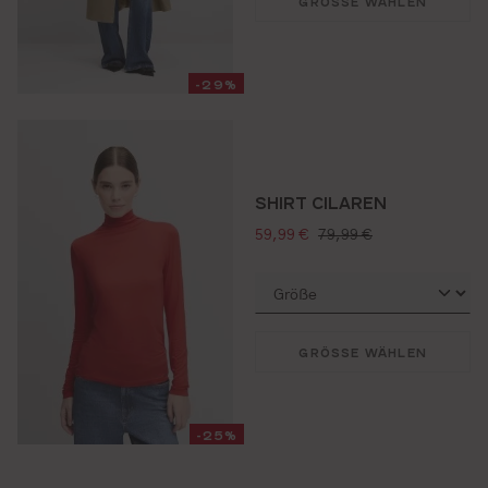
GRÖSSE WÄHLEN
-29%
SHIRT CILAREN
verkaufspreis:
regulärer preis:
59,99 €
79,99 €
GRÖSSE WÄHLEN
-25%