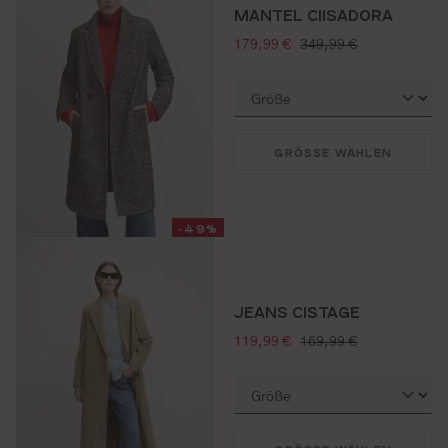
MANTEL CIISADORA
verkaufspreis:
regulärer preis:
179,99 €
349,99 €
GRÖSSE WÄHLEN
-49%
JEANS CISTAGE
verkaufspreis:
regulärer preis:
119,99 €
169,99 €