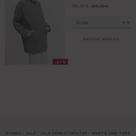
verkaufspreis:
regulärer preis:
189,99 €
359,99 €
GRÖSSE WÄHLEN
-47%
WOMEN
SALE
SALE HERBST/WINTER
SHIRTS UND TOPS
/
/
/