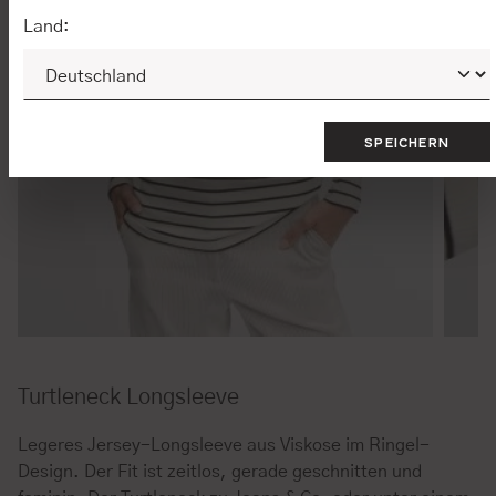
Land:
SPEICHERN
Turtleneck Longsleeve
Legeres Jersey-Longsleeve aus Viskose im Ringel-
Design. Der Fit ist zeitlos, gerade geschnitten und