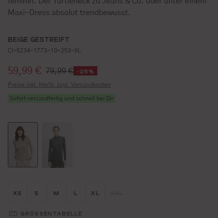
feminin. Der Turtleneck zu Jeans & Co. oder unter einem
Maxi-Dress absolut trendbewusst.
BEIGE GESTREIFT
CI-5234-1773-10-253-XL
Verkaufspreis:
59,99 €
79,99 €
-25%
Preise inkl. MwSt. zzgl. Versandkosten
Sofort versandfertig und schnell bei Dir
Größe wählen
Größe wählen
Größe wählen
Größe wählen
Größe wählen
Größe wählen
XS
S
M
L
XL
XXL
(DIESE OPTION IST ZURZEIT N
GRÖSSENTABELLE