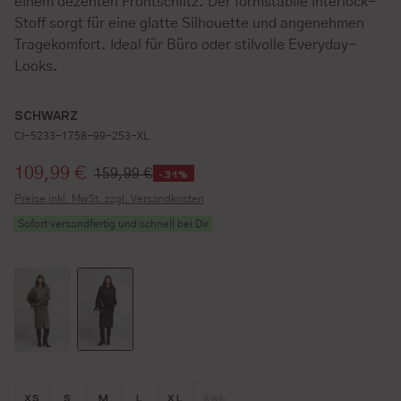
einem dezenten Frontschlitz. Der formstabile Interlock-
Stoff sorgt für eine glatte Silhouette und angenehmen
Tragekomfort. Ideal für Büro oder stilvolle Everyday-
Looks.
SCHWARZ
CI-5233-1758-99-253-XL
Verkaufspreis:
109,99 €
159,99 €
-31%
Preise inkl. MwSt. zzgl. Versandkosten
Sofort versandfertig und schnell bei Dir
Größe wählen
Größe wählen
Größe wählen
Größe wählen
Größe wählen
Größe wählen
XS
S
M
L
XL
XXL