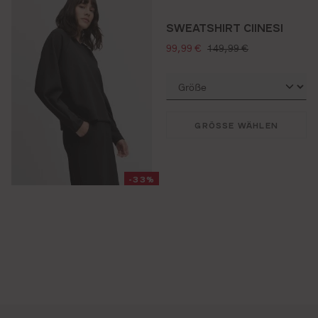
SWEATSHIRT CIINESI
verkaufspreis:
regulärer preis:
99,99 €
149,99 €
GRÖSSE WÄHLEN
-33%