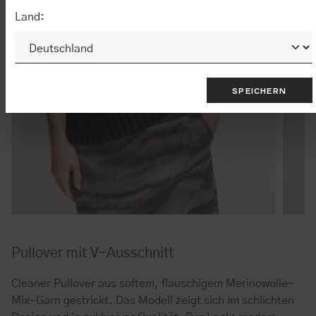
Land:
SPEICHERN
Pullover mit V-Ausschnitt
Cleaner Pullover aus softem, flauschigem Merinowolle-
Mix-Garn gestrickt. Das Modell zeigt sich im schlichten