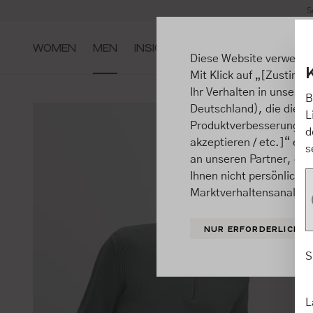
S
m Hauptinhalt springen
Zur Suche springen
Zur Hauptnavigation springen
WOMEN
MEN
INSIGHTS
Diese Website verwende
Mit Klick auf „[Zustimme
Ihr Verhalten in unsere
B
Deutschland), die diese
L
Produktverbesserungen, 
d
akzeptieren / etc.]“ ert
s
an unseren Partner, die
Ihnen nicht persönlich 
Marktverhaltensanalysen
NUR ERFORDERLICHE
S
L