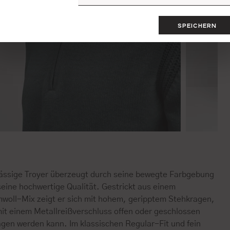
SPEICHERN
lässige Troyer überzeugt durch seine bewegte Farbgebung
seine hochwertige Qualität. Gestrickt aus einem
woll-Mix zeigt er sich mit hohem, geripptem Stehkragen,
mit einem Metallreißverschluss offen oder geschlossen
agen werden kann. Im klassischen Regular-Fit und fein