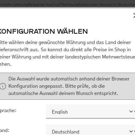
chnelle Lieferung
Bequemer Kauf auf Rechnung
Kostenloser Versand in Deutschla
t Cookies, um eine bestmögliche Erfahrung bieten zu können
KONFIGURATION WÄHLEN
n / Alles akzeptieren / etc.]“ erteilen Sie Ihre Einwilligung au
m Shop an unseren Partner, die shopware AG (Ebbinghoff 10,
itte wählen deine gewünschte Währung und das Land deiner
 Daten Ihnen nicht persönlich zuordnen kann, sie aber zu eig
ieferanschrift aus. So kannst du direkt alle Preise im Shop in
Marktverhaltensanalysen) verarbeiten darf. Mit Klick auf „[Z
einer Währung und mit deiner landestypischen Mehrwertsteue
eilen Sie Ihre Einwilligung auch in die Weitergabe über Ihr Ver
ehen.
 shopware AG (Ebbinghoff 10, 48624 Schöppingen, Deutschlan
zuordnen kann, sie aber zu eigenen Zwecken (z.B. Produktver
Die Auswahl wurde automatisch anhand deiner Browser
) verarbeiten darf.
Konfiguration angepasst. Bitte prüfe, ob die
automatische Auswahl deinem Wunsch entspricht.
KONFIGURIEREN
ALLE COOKIES A
prache:
and: