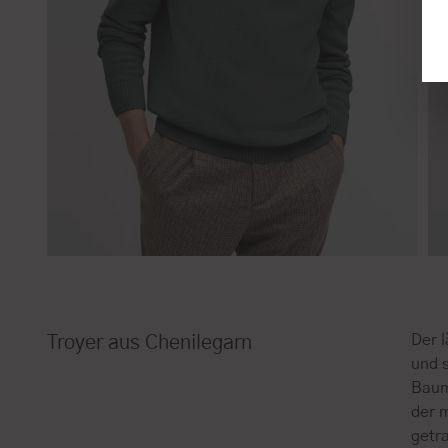
Der 
Troyer aus Chenilegarn
und 
Baum
der 
getr