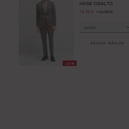
HOSE CISALTO
verkaufspreis:
regulärer preis:
79,99 €
119,99 €
GRÖSSE WÄHLEN
-33%