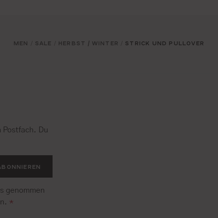
MEN
SALE
HERBST / WINTER
STRICK UND PULLOVER
/
/
/
 Postfach. Du
.
ABONNIEREN
is genommen
en.
*