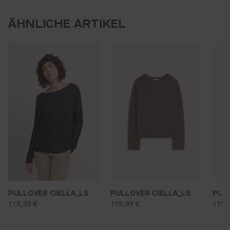
ÄHNLICHE ARTIKEL
PULLOVER CIELLA_LS
PULLOVER CIELLA_LS
PUL
regulärer preis:
regulärer preis:
regu
119,99 €
119,99 €
119,