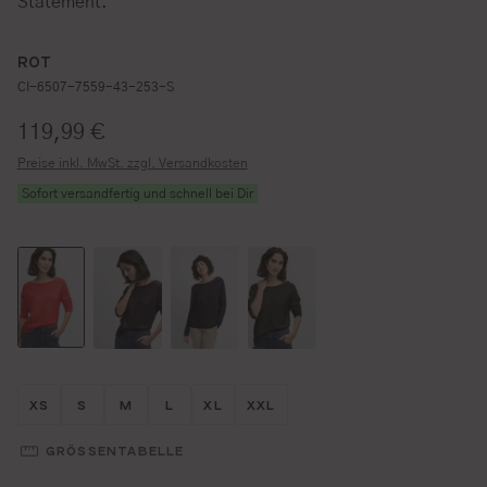
Statement.
ROT
CI-6507-7559-43-253-S
Regulärer Preis:
119,99 €
Preise inkl. MwSt. zzgl. Versandkosten
Sofort versandfertig und schnell bei Dir
Größe wählen
Größe wählen
Größe wählen
Größe wählen
Größe wählen
Größe wählen
XS
S
M
L
XL
XXL
GRÖSSENTABELLE