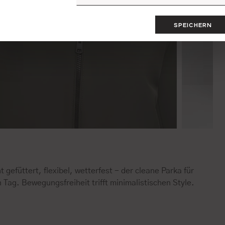
SPEICHERN
t gefüttert, flexibel, wetterfest - der cleane Parka für
 Tag. Bewegungsfreiheit trifft minimalistischen Style.