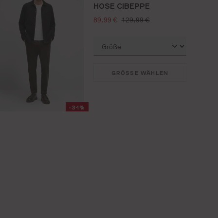
HOSE CIBEPPE
verkaufspreis:
regulärer preis:
89,99 €
129,99 €
GRÖSSE WÄHLEN
-31%