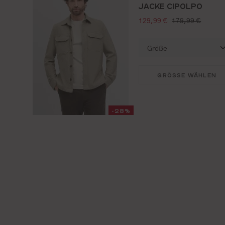
JACKE CIPOLPO
verkaufspreis:
regulärer preis:
129,99 €
179,99 €
GRÖSSE WÄHLEN
-28%