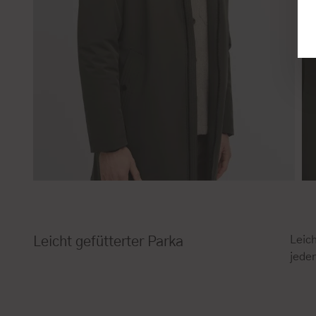
Leich
Leicht gefütterter Parka
jeden