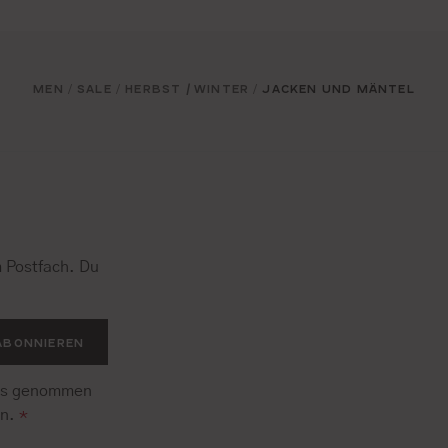
MEN
SALE
HERBST / WINTER
JACKEN UND MÄNTEL
/
/
/
 Postfach. Du
.
ABONNIEREN
is genommen
en.
*