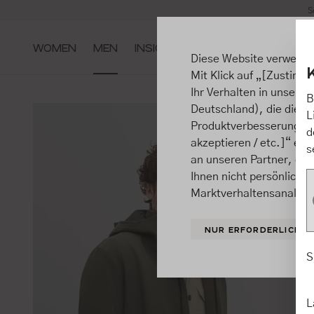
S
m Hauptinhalt springen
Zur Suche springen
Zur Hauptnavigation springen
WOMEN
MEN
INSIGHTS
Diese Website verwende
Mit Klick auf „[Zustimme
Ihr Verhalten in unsere
B
Deutschland), die diese
L
Produktverbesserungen, 
d
akzeptieren / etc.]“ ert
s
an unseren Partner, die
Ihnen nicht persönlich 
Marktverhaltensanalysen
NUR ERFORDERLICHE
S
L