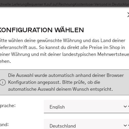
chnelle Lieferung
Bequemer Kauf auf Rechnung
Kostenloser Versand in Deutschla
t Cookies, um eine bestmögliche Erfahrung bieten zu können
KONFIGURATION WÄHLEN
n / Alles akzeptieren / etc.]“ erteilen Sie Ihre Einwilligung au
m Shop an unseren Partner, die shopware AG (Ebbinghoff 10,
itte wählen deine gewünschte Währung und das Land deiner
 Daten Ihnen nicht persönlich zuordnen kann, sie aber zu eig
ieferanschrift aus. So kannst du direkt alle Preise im Shop in
Marktverhaltensanalysen) verarbeiten darf. Mit Klick auf „[Z
einer Währung und mit deiner landestypischen Mehrwertsteue
eilen Sie Ihre Einwilligung auch in die Weitergabe über Ihr Ver
ehen.
 shopware AG (Ebbinghoff 10, 48624 Schöppingen, Deutschlan
zuordnen kann, sie aber zu eigenen Zwecken (z.B. Produktver
Die Auswahl wurde automatisch anhand deiner Browser
) verarbeiten darf.
Konfiguration angepasst. Bitte prüfe, ob die
automatische Auswahl deinem Wunsch entspricht.
KONFIGURIEREN
ALLE COOKIES A
prache:
and: