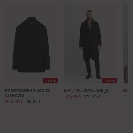
-30%
-50%
SPORTSWEAR JACKE
MANTEL CIPALACE_R
OVE
CITRAVIS
verkaufspreis:
verk
regulärer preis:
189,99 €
379,99 €
129,
verkaufspreis:
regulärer preis:
209,99 €
299,99 €