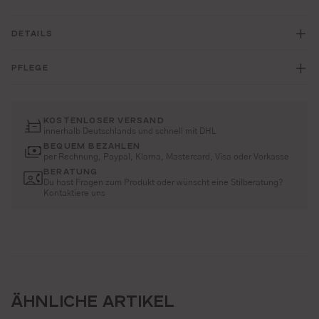
DETAILS
PFLEGE
KOSTENLOSER VERSAND
innerhalb Deutschlands und schnell mit DHL
BEQUEM BEZAHLEN
per Rechnung, Paypal, Klarna, Mastercard, Visa oder Vorkasse
BERATUNG
Du hast Fragen zum Produkt oder wünscht eine Stilberatung?
Kontaktiere uns
ÄHNLICHE ARTIKEL