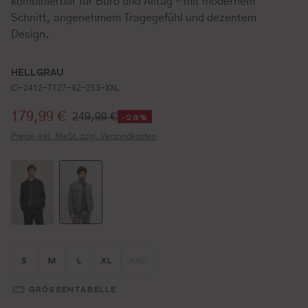
kombinierbar für Büro und Alltag – mit modernem
Schnitt, angenehmem Tragegefühl und dezentem
Design.
HELLGRAU
CI-2412-7127-92-253-XXL
Verkaufspreis:
179,99 €
249,99 €
-28%
Preise inkl. MwSt. zzgl. Versandkosten
Größe wählen
Größe wählen
Größe wählen
Größe wählen
Größe wählen
S
M
L
XL
XXL
(DIESE OPTION IST ZURZEIT NICHT V
GRÖSSENTABELLE