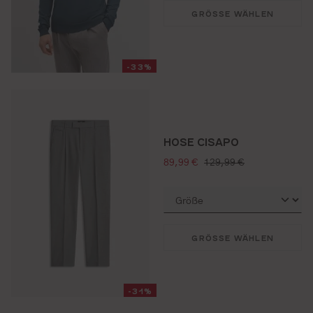
GRÖSSE WÄHLEN
-33%
HOSE CISAPO
verkaufspreis:
regulärer preis:
89,99 €
129,99 €
GRÖSSE WÄHLEN
-31%