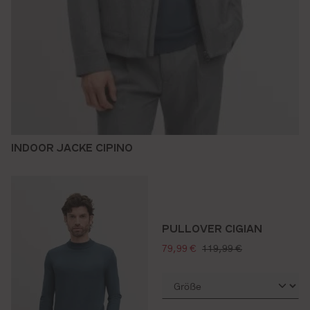
INDOOR JACKE CIPINO
PULLOVER CIGIAN
verkaufspreis:
regulärer preis:
79,99 €
119,99 €