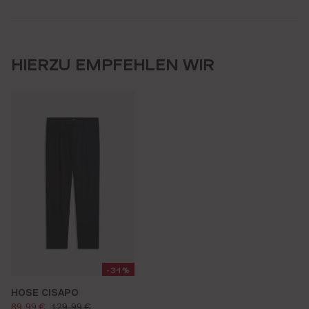
HIERZU EMPFEHLEN WIR
-31%
HOSE CISAPO
verkaufspreis:
regulärer preis:
89,99 €
129,99 €