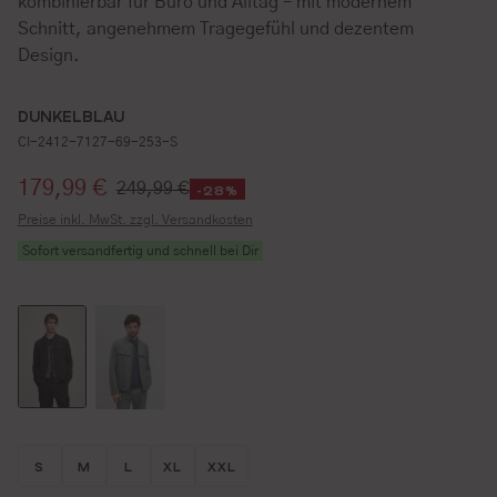
kombinierbar für Büro und Alltag – mit modernem
Schnitt, angenehmem Tragegefühl und dezentem
Design.
DUNKELBLAU
CI-2412-7127-69-253-S
Verkaufspreis:
179,99 €
249,99 €
-28%
Preise inkl. MwSt. zzgl. Versandkosten
Sofort versandfertig und schnell bei Dir
Größe wählen
Größe wählen
Größe wählen
Größe wählen
Größe wählen
S
M
L
XL
XXL