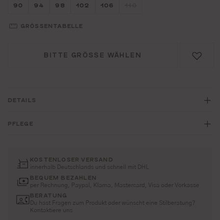
Größe wählen
Größe wählen
Größe wählen
Größe wählen
Größe wählen
Größe wählen
90
94
98
102
106
110
(DIESE OPTION IST ZURZEI
GRÖSSENTABELLE
BITTE GRÖSSE WÄHLEN
DETAILS
PFLEGE
KOSTENLOSER VERSAND
innerhalb Deutschlands und schnell mit DHL
BEQUEM BEZAHLEN
per Rechnung, Paypal, Klarna, Mastercard, Visa oder Vorkasse
BERATUNG
Du hast Fragen zum Produkt oder wünscht eine Stilberatung?
Kontaktiere uns