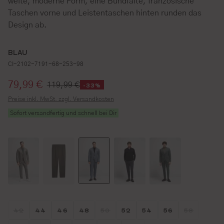
weite, moderne Form, eine Bundfalte, französische
Taschen vorne und Leistentaschen hinten runden das
Design ab.
BLAU
CI-2102-7191-68-253-98
Verkaufspreis:
79,99 €
119,99 €
-33%
Preise inkl. MwSt. zzgl. Versandkosten
Sofort versandfertig und schnell bei Dir
Größe wählen
Größe wählen
Größe wählen
Größe wählen
Größe wählen
Größe wählen
Größe wählen
Größe wähl
Größe w
42
44
46
48
50
52
54
56
58
(DIESE OPTION IST ZURZEIT NICHT VERFÜGBAR.)
(DIESE OPTION IST ZURZEIT NICHT
(DIESE OP