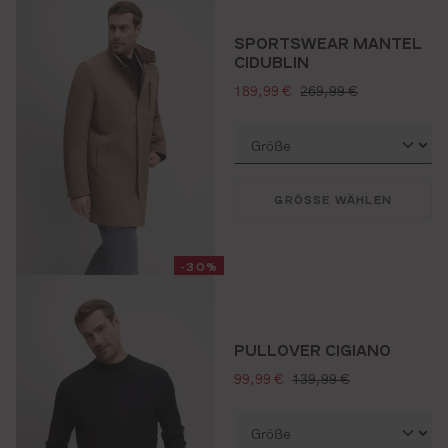
SPORTSWEAR MANTEL
CIDUBLIN
verkaufspreis:
regulärer preis:
189,99 €
269,99 €
GRÖSSE WÄHLEN
-30%
PULLOVER CIGIANO
verkaufspreis:
regulärer preis:
99,99 €
139,99 €