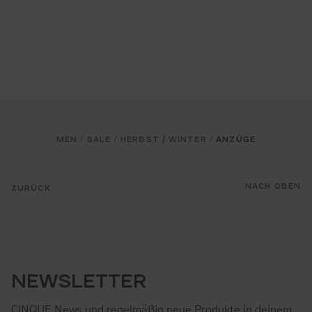
MEN
SALE
HERBST / WINTER
ANZÜGE
/
/
/
NACH OBEN
ZURÜCK
NEWSLETTER
CINQUE News und regelmäßig neue Produkte in deinem