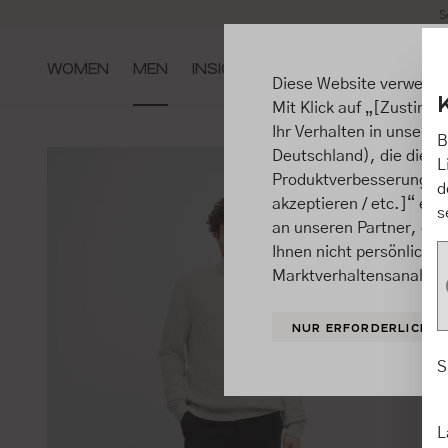
S
m Hauptinhalt springen
Zur Suche springen
Zur Hauptnavigation springen
WOMEN
MEN
INSIGHTS
Diese Website verwende
Mit Klick auf „[Zustimme
Ihr Verhalten in unsere
B
Deutschland), die diese
L
Produktverbesserungen, 
d
akzeptieren / etc.]“ ert
s
an unseren Partner, die
Ihnen nicht persönlich 
Marktverhaltensanalysen
NUR ERFORDERLICHE
S
L