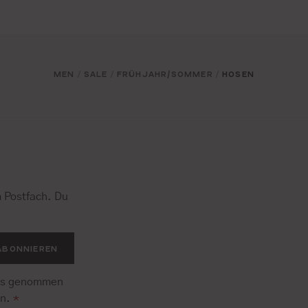
MEN
SALE
FRÜHJAHR/SOMMER
HOSEN
/
/
/
 Postfach. Du
.
ABONNIEREN
is genommen
en.
*