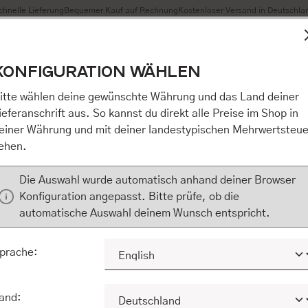
chnelle Lieferung
Bequemer Kauf auf Rechnung
Kostenloser Versand in Deutschla
t Cookies, um eine bestmögliche Erfahrung bieten zu können
KONFIGURATION WÄHLEN
n / Alles akzeptieren / etc.]“ erteilen Sie Ihre Einwilligung au
m Shop an unseren Partner, die shopware AG (Ebbinghoff 10,
itte wählen deine gewünschte Währung und das Land deiner
 Daten Ihnen nicht persönlich zuordnen kann, sie aber zu eig
ieferanschrift aus. So kannst du direkt alle Preise im Shop in
Marktverhaltensanalysen) verarbeiten darf. Mit Klick auf „[Z
einer Währung und mit deiner landestypischen Mehrwertsteue
eilen Sie Ihre Einwilligung auch in die Weitergabe über Ihr Ver
ehen.
 shopware AG (Ebbinghoff 10, 48624 Schöppingen, Deutschlan
zuordnen kann, sie aber zu eigenen Zwecken (z.B. Produktver
Die Auswahl wurde automatisch anhand deiner Browser
) verarbeiten darf.
Konfiguration angepasst. Bitte prüfe, ob die
automatische Auswahl deinem Wunsch entspricht.
KONFIGURIEREN
ALLE COOKIES A
prache:
and: