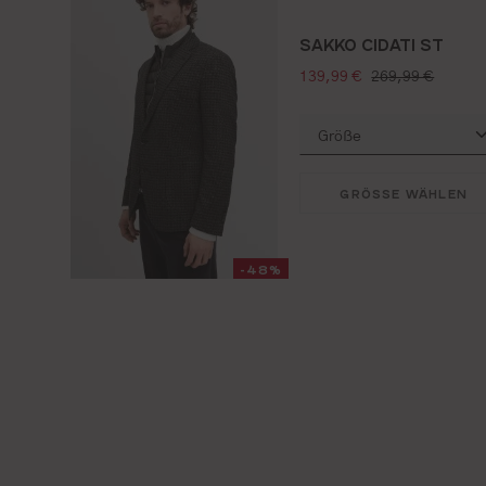
SAKKO CIDATI ST
verkaufspreis:
regulärer preis:
139,99 €
269,99 €
GRÖSSE WÄHLEN
-48%