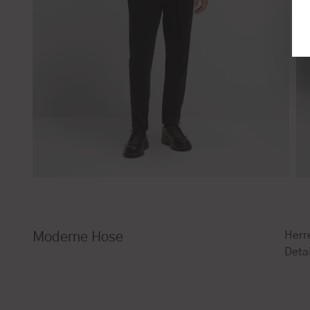
Herr
Moderne Hose
Detai