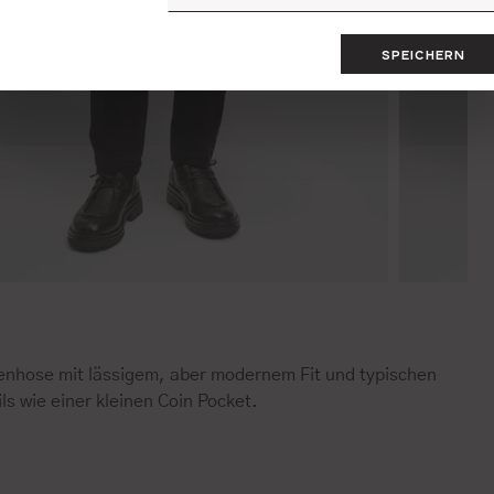
SPEICHERN
enhose mit lässigem, aber modernem Fit und typischen
ls wie einer kleinen Coin Pocket.