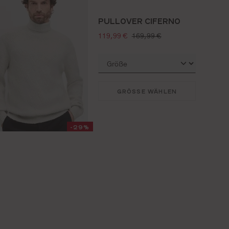
PULLOVER CIFERNO
verkaufspreis:
regulärer preis:
119,99 €
169,99 €
GRÖSSE WÄHLEN
-29%