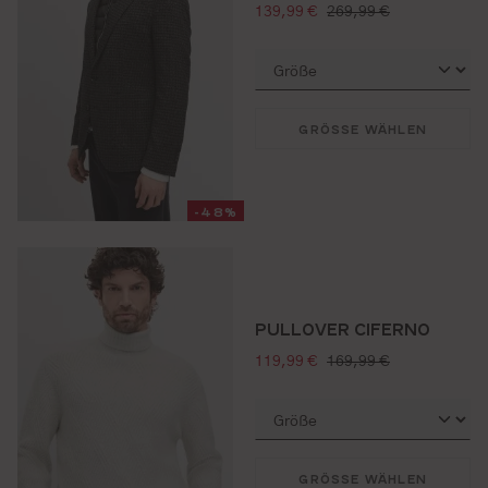
verkaufspreis:
regulärer preis:
139,99 €
269,99 €
GRÖSSE WÄHLEN
-48%
PULLOVER CIFERNO
verkaufspreis:
regulärer preis:
119,99 €
169,99 €
GRÖSSE WÄHLEN