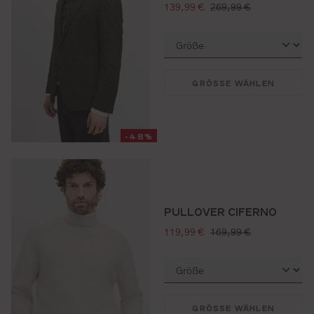
verkaufspreis:
regulärer preis:
139,99 €
269,99 €
GRÖSSE WÄHLEN
-48%
PULLOVER CIFERNO
verkaufspreis:
regulärer preis:
119,99 €
169,99 €
GRÖSSE WÄHLEN