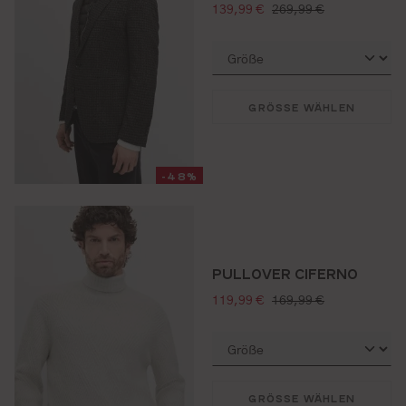
verkaufspreis:
regulärer preis:
139,99 €
269,99 €
GRÖSSE WÄHLEN
-48%
PULLOVER CIFERNO
verkaufspreis:
regulärer preis:
119,99 €
169,99 €
GRÖSSE WÄHLEN