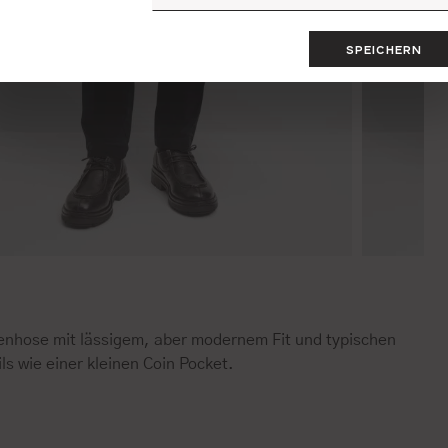
SPEICHERN
enhose mit lässigem, aber modernem Fit und typischen
ls wie einer kleinen Coin Pocket.