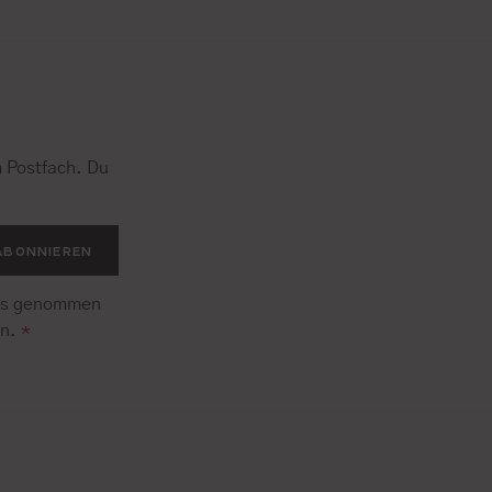
 Postfach. Du
.
ABONNIEREN
is genommen
en.
*