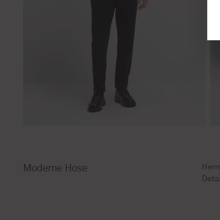
Herr
Moderne Hose
Detai