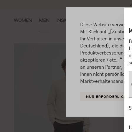
S
m Hauptinhalt springen
Zur Suche springen
Zur Hauptnavigation springen
WOMEN
MEN
INSIGHTS
Diese Website verwende
Mit Klick auf „[Zustimme
Ihr Verhalten in unsere
B
Deutschland), die diese
L
Produktverbesserungen, 
d
akzeptieren / etc.]“ ert
s
an unseren Partner, die
Ihnen nicht persönlich 
Marktverhaltensanalysen
NUR ERFORDERLICHE
S
L