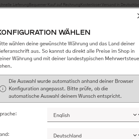
chnelle Lieferung
Bequemer Kauf auf Rechnung
Kostenloser Versand in Deutschla
t Cookies, um eine bestmögliche Erfahrung bieten zu können
KONFIGURATION WÄHLEN
n / Alles akzeptieren / etc.]“ erteilen Sie Ihre Einwilligung au
m Shop an unseren Partner, die shopware AG (Ebbinghoff 10,
itte wählen deine gewünschte Währung und das Land deiner
 Daten Ihnen nicht persönlich zuordnen kann, sie aber zu eig
ieferanschrift aus. So kannst du direkt alle Preise im Shop in
Marktverhaltensanalysen) verarbeiten darf. Mit Klick auf „[Z
einer Währung und mit deiner landestypischen Mehrwertsteue
eilen Sie Ihre Einwilligung auch in die Weitergabe über Ihr Ver
ehen.
 shopware AG (Ebbinghoff 10, 48624 Schöppingen, Deutschlan
zuordnen kann, sie aber zu eigenen Zwecken (z.B. Produktver
Die Auswahl wurde automatisch anhand deiner Browser
) verarbeiten darf.
Konfiguration angepasst. Bitte prüfe, ob die
automatische Auswahl deinem Wunsch entspricht.
KONFIGURIEREN
ALLE COOKIES A
prache:
and: