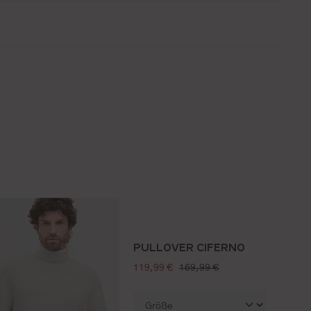
PULLOVER CIFERNO
verkaufspreis:
regulärer preis:
119,99 €
169,99 €