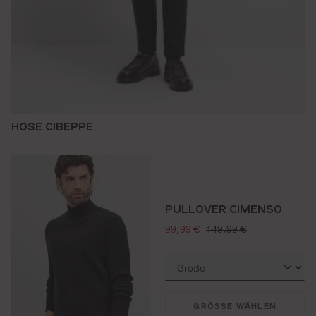
HOSE CIBEPPE
PULLOVER CIMENSO
verkaufspreis:
regulärer preis:
99,99 €
149,99 €
GRÖSSE WÄHLEN