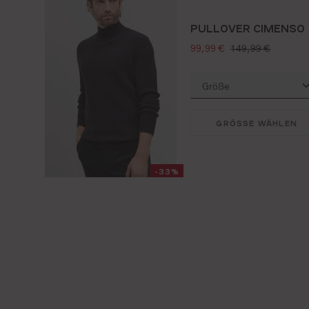
PULLOVER CIMENSO
verkaufspreis:
regulärer preis:
99,99 €
149,99 €
GRÖSSE WÄHLEN
-33%