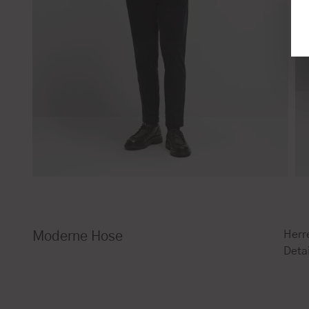
Herr
Moderne Hose
Detai