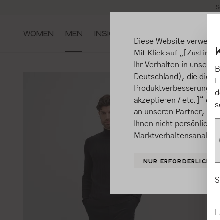
S
m Hauptinhalt springen
Zur Suche springen
Zur Hauptnavigation springen
WOMEN
MEN
INSIGHTS
Diese Website verwende
Mit Klick auf „[Zustimme
Ihr Verhalten in unsere
B
Deutschland), die diese
L
Produktverbesserungen, 
d
akzeptieren / etc.]“ ert
s
an unseren Partner, die
Ihnen nicht persönlich 
Marktverhaltensanalysen
NUR ERFORDERLICHE
S
L