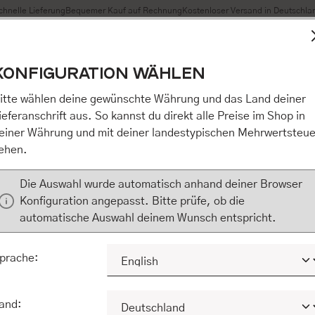
chnelle Lieferung
Bequemer Kauf auf Rechnung
Kostenloser Versand in Deutschla
t Cookies, um eine bestmögliche Erfahrung bieten zu können
KONFIGURATION WÄHLEN
n / Alles akzeptieren / etc.]“ erteilen Sie Ihre Einwilligung au
m Shop an unseren Partner, die shopware AG (Ebbinghoff 10,
itte wählen deine gewünschte Währung und das Land deiner
 Daten Ihnen nicht persönlich zuordnen kann, sie aber zu eig
ieferanschrift aus. So kannst du direkt alle Preise im Shop in
Marktverhaltensanalysen) verarbeiten darf. Mit Klick auf „[Z
einer Währung und mit deiner landestypischen Mehrwertsteue
eilen Sie Ihre Einwilligung auch in die Weitergabe über Ihr Ver
ehen.
 shopware AG (Ebbinghoff 10, 48624 Schöppingen, Deutschlan
zuordnen kann, sie aber zu eigenen Zwecken (z.B. Produktver
Die Auswahl wurde automatisch anhand deiner Browser
) verarbeiten darf.
Konfiguration angepasst. Bitte prüfe, ob die
automatische Auswahl deinem Wunsch entspricht.
KONFIGURIEREN
ALLE COOKIES A
prache:
and: