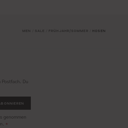
MEN
SALE
FRÜHJAHR/SOMMER
HOSEN
/
/
/
 Postfach. Du
.
ABONNIEREN
is genommen
en.
*