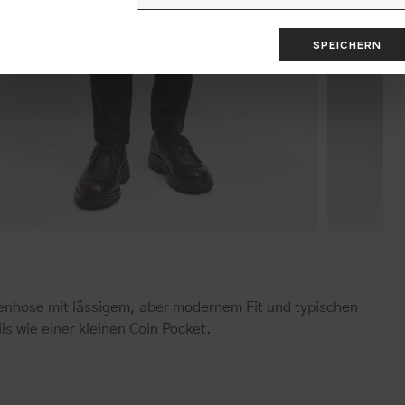
SPEICHERN
enhose mit lässigem, aber modernem Fit und typischen
ls wie einer kleinen Coin Pocket.