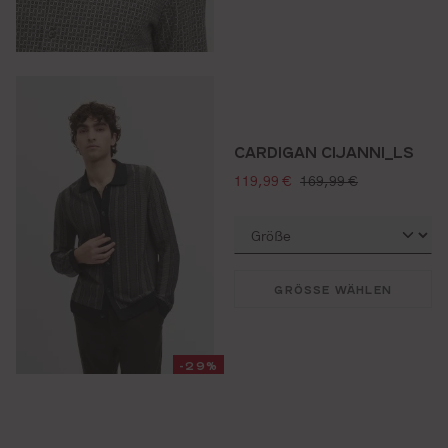
CARDIGAN CIJANNI_LS
verkaufspreis:
regulärer preis:
119,99 €
169,99 €
GRÖSSE WÄHLEN
-29%