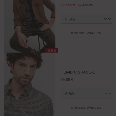
verkaufspreis:
regulärer preis:
129,99 €
179,99 €
GRÖSSE WÄHLEN
-28%
HEMD CISPACE-L
regulärer preis:
99,99 €
GRÖSSE WÄHLEN