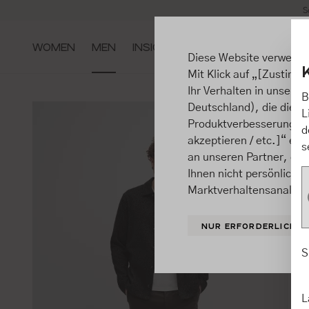
S
m Hauptinhalt springen
Zur Suche springen
Zur Hauptnavigation springen
WOMEN
MEN
INSIGHTS
Diese Website verwende
Mit Klick auf „[Zustimme
Ihr Verhalten in unsere
B
Deutschland), die diese
L
Produktverbesserungen, 
d
akzeptieren / etc.]“ ert
s
an unseren Partner, die
Ihnen nicht persönlich 
Marktverhaltensanalysen
NUR ERFORDERLICHE
S
L