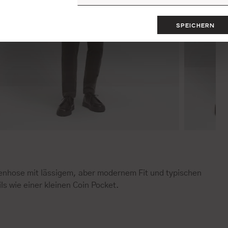
SPEICHERN
enhose mit lässigem, aber modernem Fit und typischen
ls wie einer kleinen Coin Pocket.