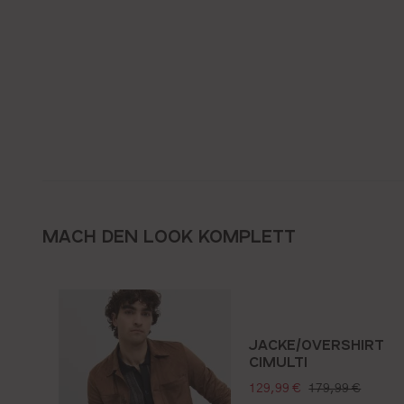
MACH DEN LOOK KOMPLETT
JACKE/OVERSHIRT
CIMULTI
verkaufspreis:
regulärer preis:
129,99 €
179,99 €