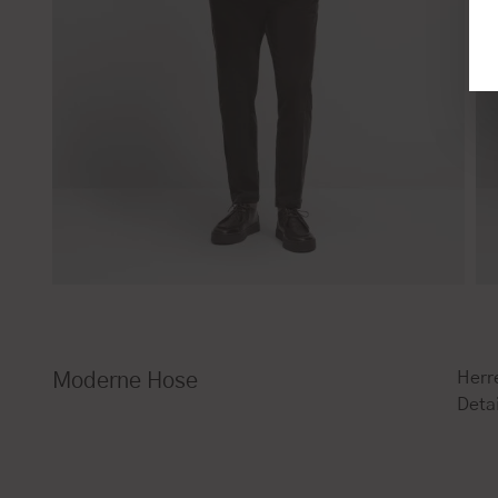
Herr
Moderne Hose
Detai