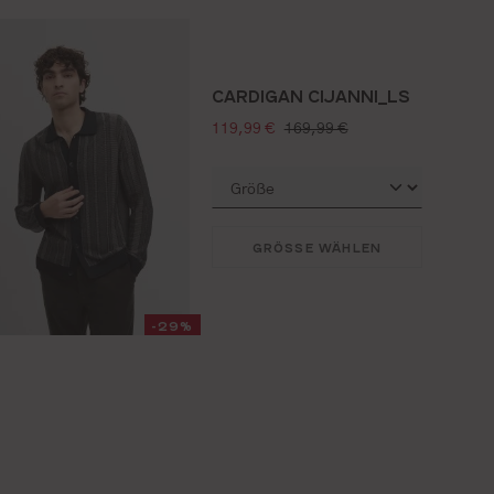
CARDIGAN CIJANNI_LS
verkaufspreis:
regulärer preis:
119,99 €
169,99 €
GRÖSSE WÄHLEN
-29%