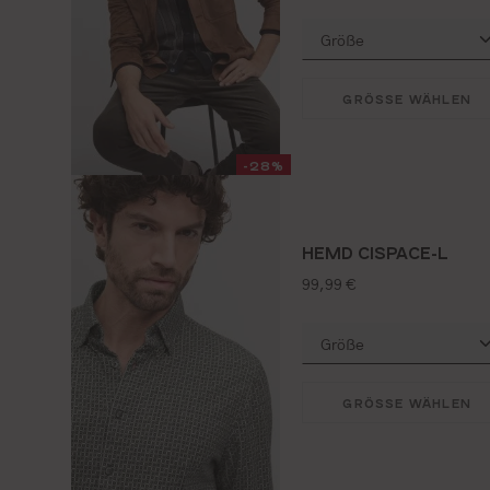
GRÖSSE WÄHLEN
-28%
HEMD CISPACE-L
regulärer preis:
99,99 €
GRÖSSE WÄHLEN