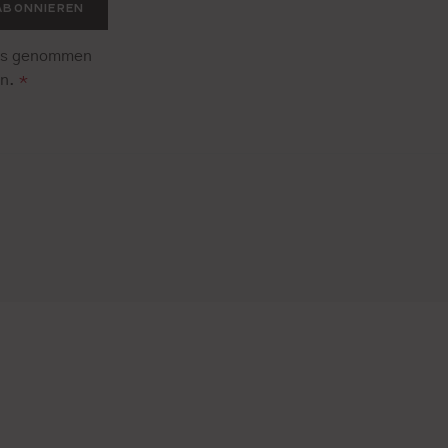
ABONNIEREN
is genommen
en.
*