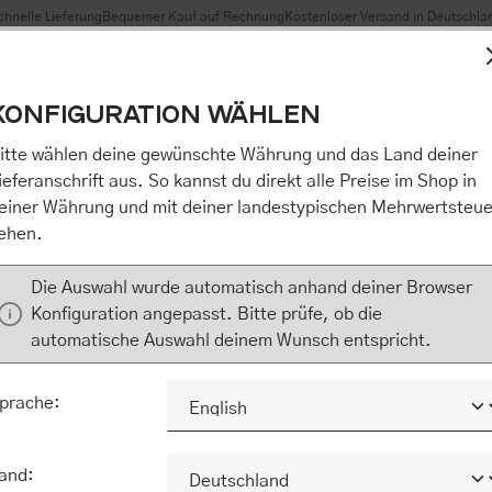
chnelle Lieferung
Bequemer Kauf auf Rechnung
Kostenloser Versand in Deutschla
t Cookies, um eine bestmögliche Erfahrung bieten zu können
KONFIGURATION WÄHLEN
n / Alles akzeptieren / etc.]“ erteilen Sie Ihre Einwilligung au
m Shop an unseren Partner, die shopware AG (Ebbinghoff 10,
itte wählen deine gewünschte Währung und das Land deiner
 Daten Ihnen nicht persönlich zuordnen kann, sie aber zu eig
ieferanschrift aus. So kannst du direkt alle Preise im Shop in
Marktverhaltensanalysen) verarbeiten darf. Mit Klick auf „[Z
einer Währung und mit deiner landestypischen Mehrwertsteue
eilen Sie Ihre Einwilligung auch in die Weitergabe über Ihr Ver
ehen.
 shopware AG (Ebbinghoff 10, 48624 Schöppingen, Deutschlan
zuordnen kann, sie aber zu eigenen Zwecken (z.B. Produktver
Die Auswahl wurde automatisch anhand deiner Browser
) verarbeiten darf.
Konfiguration angepasst. Bitte prüfe, ob die
automatische Auswahl deinem Wunsch entspricht.
KONFIGURIEREN
ALLE COOKIES A
prache:
and: