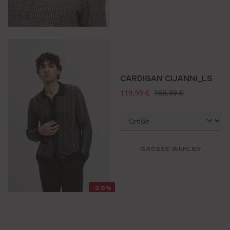
CARDIGAN CIJANNI_LS
verkaufspreis:
regulärer preis:
119,99 €
169,99 €
GRÖSSE WÄHLEN
-29%