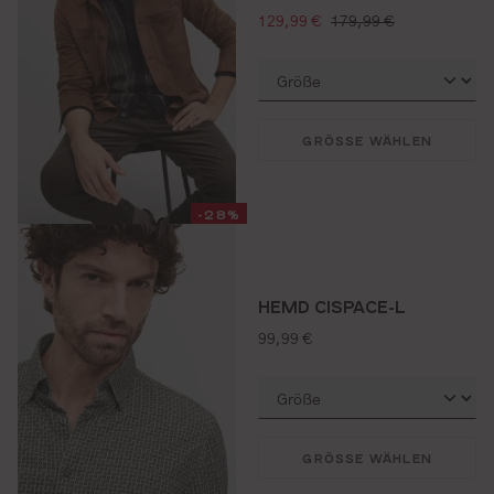
verkaufspreis:
regulärer preis:
129,99 €
179,99 €
GRÖSSE WÄHLEN
-28%
HEMD CISPACE-L
regulärer preis:
99,99 €
GRÖSSE WÄHLEN