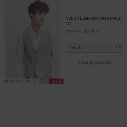
WESTE BK CIMONOPOLI-
W
verkaufspreis:
regulärer preis:
79,99 €
109,99 €
GRÖSSE WÄHLEN
-27%
CIPOWERSTRETCH