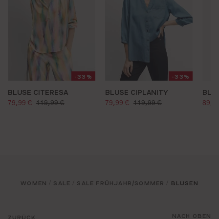
-33%
-33%
BLUSE CITERESA
BLUSE CIPLANITY
BLUS
verkaufspreis:
verkaufspreis:
verk
regulärer preis:
regulärer preis:
79,99 €
119,99 €
79,99 €
119,99 €
89,9
WOMEN
SALE
SALE FRÜHJAHR/SOMMER
BLUSEN
/
/
/
NACH OBEN
ZURÜCK