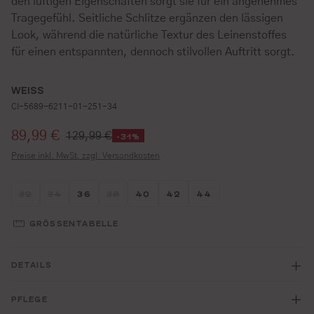
den luftigen Eigenschaften sorgt sie für ein angenehmes
Tragegefühl. Seitliche Schlitze ergänzen den lässigen
Look, während die natürliche Textur des Leinenstoffes
für einen entspannten, dennoch stilvollen Auftritt sorgt.
WEISS
CI-5689-6211-01-251-34
Verkaufspreis:
89,99 €
129,99 €
-31%
Preise inkl. MwSt. zzgl. Versandkosten
Größe wählen
Größe wählen
Größe wählen
Größe wählen
Größe wählen
Größe wählen
Größe wählen
32
34
36
38
40
42
44
(DIESE OPTION IST ZURZEIT NICHT VERFÜGBAR.)
(DIESE OPTION IST ZURZEIT NICHT VERFÜGBAR.)
(DIESE OPTION IST ZURZEIT NICHT VERFÜG
GRÖSSENTABELLE
DETAILS
PFLEGE