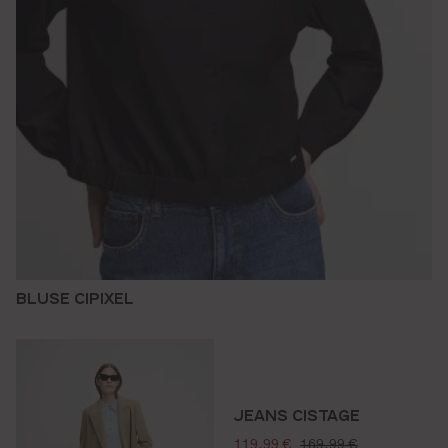
BLUSE CIPIXEL
JEANS CISTAGE
verkaufspreis:
regulärer preis:
119,99 €
169,99 €