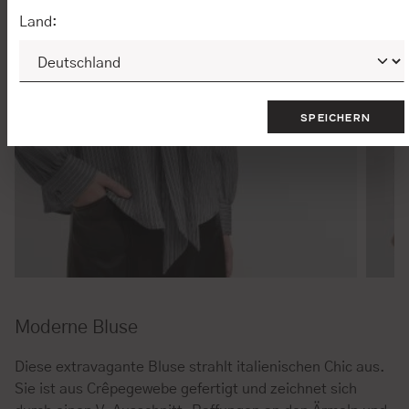
Land:
SPEICHERN
Moderne Bluse
Diese extravagante Bluse strahlt italienischen Chic aus.
Sie ist aus Crêpegewebe gefertigt und zeichnet sich