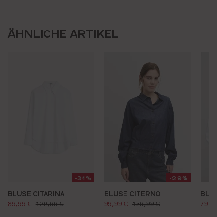
ÄHNLICHE ARTIKEL
-31%
-29%
BLUSE CITARINA
BLUSE CITERNO
BLU
verkaufspreis:
verkaufspreis:
verk
regulärer preis:
regulärer preis:
89,99 €
129,99 €
99,99 €
139,99 €
79,9