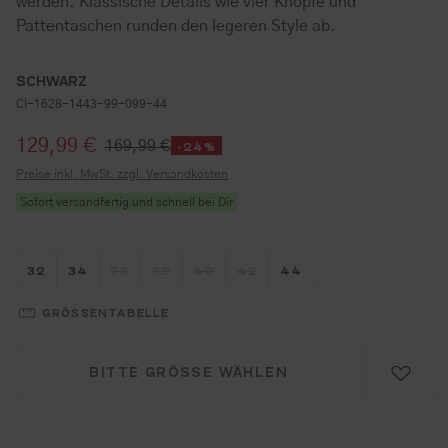
werden. Klassische Details wie vier Knöpfe und
Pattentaschen runden den legeren Style ab.
SCHWARZ
CI-1628-1443-99-099-44
Verkaufspreis:
129,99 €
169,99 €
-24%
Preise inkl. MwSt. zzgl. Versandkosten
Sofort versandfertig und schnell bei Dir
Größe wählen
Größe wählen
Größe wählen
Größe wählen
Größe wählen
Größe wählen
Größe wählen
32
34
36
38
40
42
44
(DIESE OPTION IST ZURZEIT NICHT VERFÜGBAR.)
(DIESE OPTION IST ZURZEIT NICHT VERFÜG
(DIESE OPTION IST ZURZEIT NICHT 
(DIESE OPTION IST ZURZEIT N
GRÖSSENTABELLE
BITTE GRÖSSE WÄHLEN