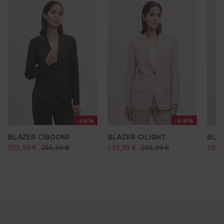
-19%
-48%
BLAZER CIBOOMI
BLAZER CILIGHT
BLAZ
verkaufspreis:
verkaufspreis:
verk
regulärer preis:
regulärer preis:
209,99 €
259,99 €
139,99 €
269,99 €
189,