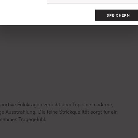
SPEICHERN
sportive Polokragen verleiht dem Top eine moderne,
ge Ausstrahlung. Die feine Strickqualität sorgt für ein
nehmes Tragegefühl.