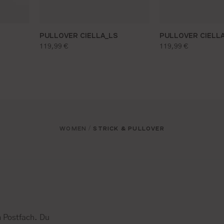
PULLOVER CIELLA_LS
PULLOVER CIELL
regulärer preis:
regulärer preis:
119,99 €
119,99 €
WOMEN
STRICK & PULLOVER
/
 Postfach. Du