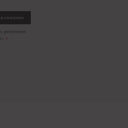
.
ABONNIEREN
is genommen
en.
*