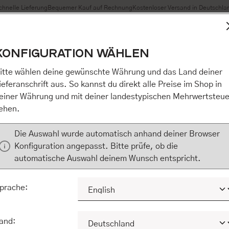
chnelle Lieferung
Bequemer Kauf auf Rechnung
Kostenloser Versand in Deutschla
t Cookies, um eine bestmögliche Erfahrung bieten zu können
KONFIGURATION WÄHLEN
n / Alles akzeptieren / etc.]“ erteilen Sie Ihre Einwilligung au
m Shop an unseren Partner, die shopware AG (Ebbinghoff 10,
itte wählen deine gewünschte Währung und das Land deiner
 Daten Ihnen nicht persönlich zuordnen kann, sie aber zu eig
ieferanschrift aus. So kannst du direkt alle Preise im Shop in
Marktverhaltensanalysen) verarbeiten darf. Mit Klick auf „[Z
einer Währung und mit deiner landestypischen Mehrwertsteue
eilen Sie Ihre Einwilligung auch in die Weitergabe über Ihr Ver
ehen.
 shopware AG (Ebbinghoff 10, 48624 Schöppingen, Deutschlan
zuordnen kann, sie aber zu eigenen Zwecken (z.B. Produktver
Die Auswahl wurde automatisch anhand deiner Browser
) verarbeiten darf.
Konfiguration angepasst. Bitte prüfe, ob die
automatische Auswahl deinem Wunsch entspricht.
KONFIGURIEREN
ALLE COOKIES A
prache:
and: