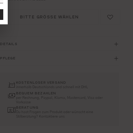
BITTE GRÖSSE WÄHLEN
DETAILS
PFLEGE
KOSTENLOSER VERSAND
innerhalb Deutschlands und schnell mit DHL
BEQUEM BEZAHLEN
per Rechnung, Paypal, Klarna, Mastercard, Visa oder
Vorkasse
BERATUNG
Du hast Fragen zum Produkt oder wünscht eine
Stilberatung? Kontaktiere uns