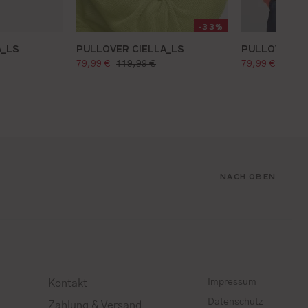
-33%
A_LS
PULLOVER CIELLA_LS
PULLOVER CI
verkaufspreis:
verkaufspre
regulärer preis:
regulä
79,99 €
119,99 €
79,99 €
119,9
NACH OBEN
Impressum
Kontakt
Datenschutz
Zahlung & Versand