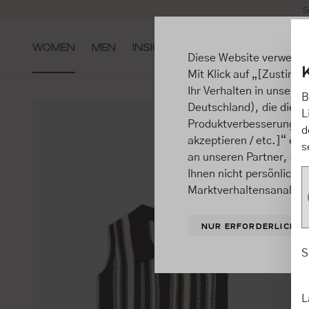
S
m Hauptinhalt springen
Zur Suche springen
Zur Hauptnavigation springen
WOMEN
MEN
INSIGHTS
Diese Website verwende
Mit Klick auf „[Zustimme
Ihr Verhalten in unsere
B
Deutschland), die diese
L
Produktverbesserungen, 
d
akzeptieren / etc.]“ ert
s
an unseren Partner, die
Ihnen nicht persönlich 
Marktverhaltensanalysen
NUR ERFORDERLICHE
S
L