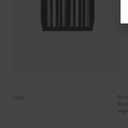
Der 
Polo
lässi
ange