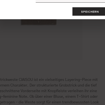
SPEICHERN
trickweste CIAISOU ist ein vielseitiges Layering-Piece mit
nem Charakter. Der strukturierte Grobstrick und die tief
schnittene Vorderseite mit Knopfleiste verleihen ihr eine
ig-feminine Note. Ob über einer Bluse, einem T-Shirt oder
 getragen – die Weste sorgt für einen trendbewussten Look