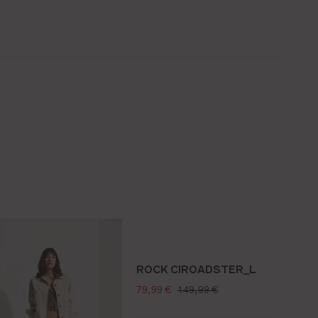
ROCK CIROADSTER_L
verkaufspreis:
regulärer preis:
79,99 €
149,99 €