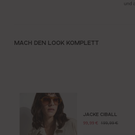
und 
MACH DEN LOOK KOMPLETT
JACKE CIBALL
verkaufspreis:
regulärer preis:
99,99 €
199,99 €