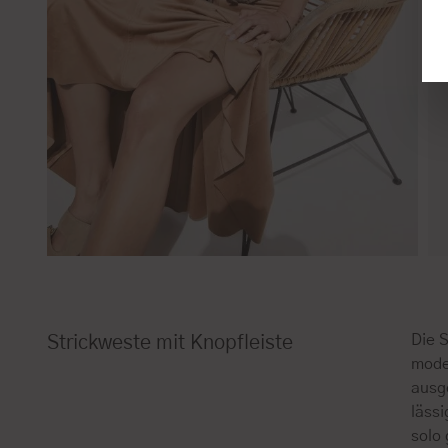
Die S
Strickweste mit Knopfleiste
moder
ausge
läss
solo