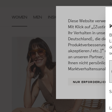
S
m Hauptinhalt springen
Zur Suche springen
Zur Hauptnavigation springen
WOMEN
MEN
INSIGHTS
Diese Website verwende
Mit Klick auf „[Zustimme
Ihr Verhalten in unsere
B
Deutschland), die diese
L
Produktverbesserungen, 
d
akzeptieren / etc.]“ ert
s
an unseren Partner, die
Ihnen nicht persönlich 
Marktverhaltensanalysen
NUR ERFORDERLICHE
S
L