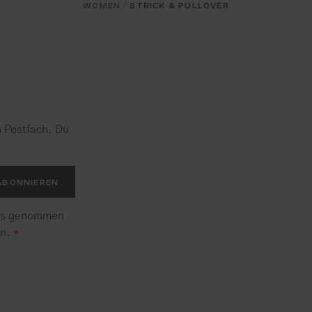
WOMEN
STRICK & PULLOVER
/
 Postfach. Du
.
ABONNIEREN
is genommen
en.
*