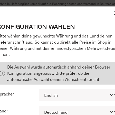
chnelle Lieferung
Bequemer Kauf auf Rechnung
Kostenloser Versand in Deutschla
t Cookies, um eine bestmögliche Erfahrung bieten zu können
KONFIGURATION WÄHLEN
n / Alles akzeptieren / etc.]“ erteilen Sie Ihre Einwilligung au
m Shop an unseren Partner, die shopware AG (Ebbinghoff 10,
itte wählen deine gewünschte Währung und das Land deiner
 Daten Ihnen nicht persönlich zuordnen kann, sie aber zu eig
ieferanschrift aus. So kannst du direkt alle Preise im Shop in
Marktverhaltensanalysen) verarbeiten darf. Mit Klick auf „[Z
einer Währung und mit deiner landestypischen Mehrwertsteue
eilen Sie Ihre Einwilligung auch in die Weitergabe über Ihr Ver
ehen.
 shopware AG (Ebbinghoff 10, 48624 Schöppingen, Deutschlan
zuordnen kann, sie aber zu eigenen Zwecken (z.B. Produktver
Die Auswahl wurde automatisch anhand deiner Browser
) verarbeiten darf.
Konfiguration angepasst. Bitte prüfe, ob die
automatische Auswahl deinem Wunsch entspricht.
KONFIGURIEREN
ALLE COOKIES A
prache:
and: