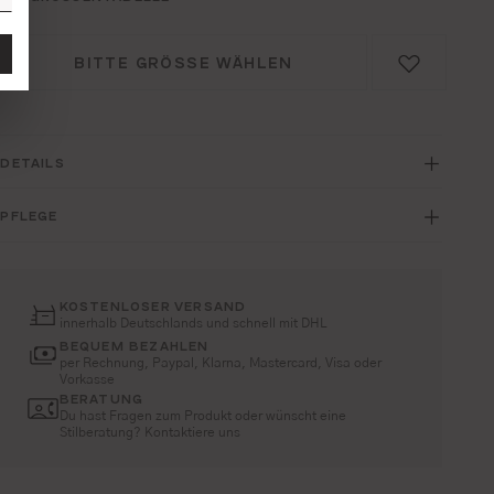
BITTE GRÖSSE WÄHLEN
DETAILS
PFLEGE
KOSTENLOSER VERSAND
innerhalb Deutschlands und schnell mit DHL
BEQUEM BEZAHLEN
per Rechnung, Paypal, Klarna, Mastercard, Visa oder
Vorkasse
BERATUNG
Du hast Fragen zum Produkt oder wünscht eine
Stilberatung? Kontaktiere uns