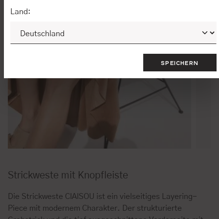
Land:
SPEICHERN
Strickweste mit Knopfleiste
Die Strickweste CIAISOU ist ein vielseitiges Layering-
Piece mit modernem Charakter. Der strukturierte