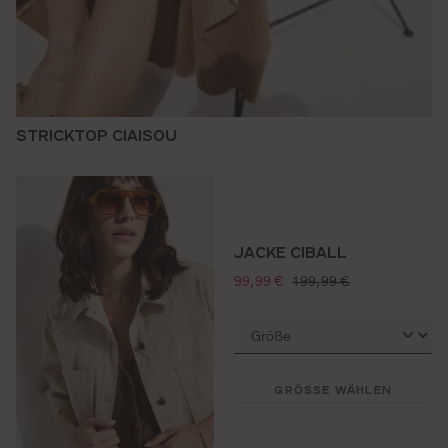
STRICKTOP CIAISOU
JACKE CIBALL
verkaufspreis:
regulärer preis:
99,99 €
199,99 €
GRÖSSE WÄHLEN