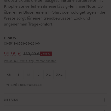
Grobstrick und die tief ausgeschnittene Vorderseite mit
Knopfleiste verleihen ihr eine lässig-feminine Note. Ob
über einer Bluse, einem T-Shirt oder solo getragen – die
Weste sorgt für einen trendbewussten Look und
angenehmen Tragekomfort.
BRAUN
CI-6518-8568-29-261-M
Verkaufspreis:
99,99 €
139,99 €
-29%
Preise inkl. MwSt. zzgl. Versandkosten
Größe wählen
Größe wählen
Größe wählen
Größe wählen
Größe wählen
Größe wählen
XS
S
M
L
XL
XXL
(DIESE OPTION IST ZURZEIT NICHT VERFÜGBAR.)
GRÖSSENTABELLE
DETAILS