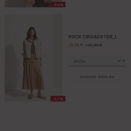
-50%
ROCK CIROADSTER_L
verkaufspreis:
regulärer preis:
79,99 €
149,99 €
GRÖSSE WÄHLEN
-47%