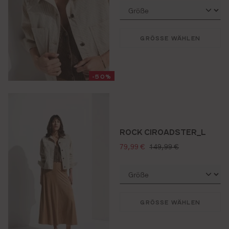
GRÖSSE WÄHLEN
-50%
ROCK CIROADSTER_L
verkaufspreis:
regulärer preis:
79,99 €
149,99 €
GRÖSSE WÄHLEN