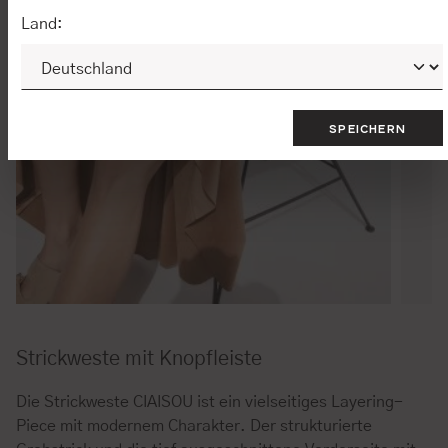
Land:
SPEICHERN
Strickweste mit Knopfleiste
Die Strickweste CIAISOU ist ein vielseitiges Layering-
Piece mit modernem Charakter. Der strukturierte