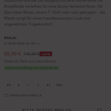
Grobstrick und die tief ausgeschnittene Vorderseite mit
Knopfleiste verleihen ihr eine lässig-feminine Note. Ob
über einer Bluse, einem T-Shirt oder solo getragen – die
Weste sorgt für einen trendbewussten Look und
angenehmen Tragekomfort.
BRAUN
CI-6518-8568-29-261-L
Verkaufspreis:
99,99 €
139,99 €
-29%
Preise inkl. MwSt. zzgl. Versandkosten
Sofort versandfertig und schnell bei Dir
Größe wählen
Größe wählen
Größe wählen
Größe wählen
Größe wählen
Größe wählen
XS
S
M
L
XL
XXL
(DIESE OPTION IST ZURZEIT NICHT VERFÜGBAR.)
GRÖSSENTABELLE
BITTE GRÖSSE WÄHLEN