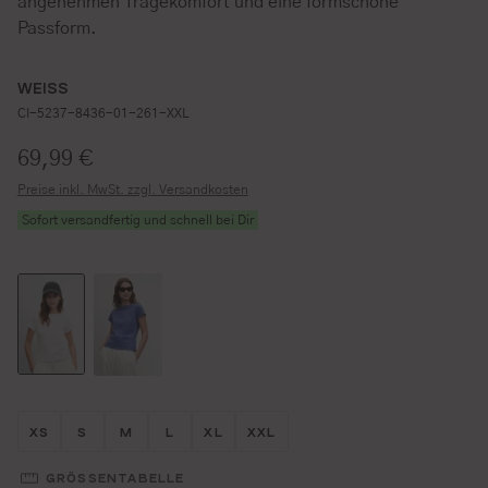
angenehmen Tragekomfort und eine formschöne
Passform.
WEISS
CI-5237-8436-01-261-XXL
Regulärer Preis:
69,99 €
Preise inkl. MwSt. zzgl. Versandkosten
Sofort versandfertig und schnell bei Dir
Größe wählen
Größe wählen
Größe wählen
Größe wählen
Größe wählen
Größe wählen
XS
S
M
L
XL
XXL
GRÖSSENTABELLE