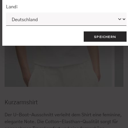
Land:
SPEICHERN
Kurzarmshirt
Der U-Boot-Ausschnitt verleiht dem Shirt eine feminine,
elegante Note. Die Cotton-Elasthan-Qualität sorgt für