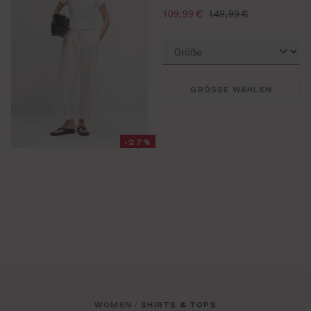
verkaufspreis:
regulärer preis:
109,99 €
149,99 €
GRÖSSE WÄHLEN
-27%
WOMEN
SHIRTS & TOPS
/