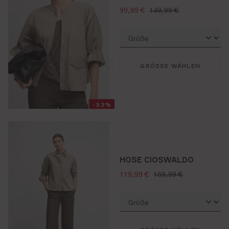
verkaufspreis:
regulärer preis:
99,99 €
149,99 €
GRÖSSE WÄHLEN
-33%
HOSE CIOSWALDO
verkaufspreis:
regulärer preis:
119,99 €
169,99 €