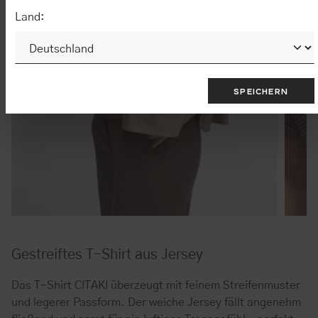
Land:
SPEICHERN
Gestreiftes T-Shirt aus Jersey
Das T-Shirt CITAKI überzeugt mit feinem Streifenmuster
und legerer Passform. Der weiche Jersey fällt angenehm