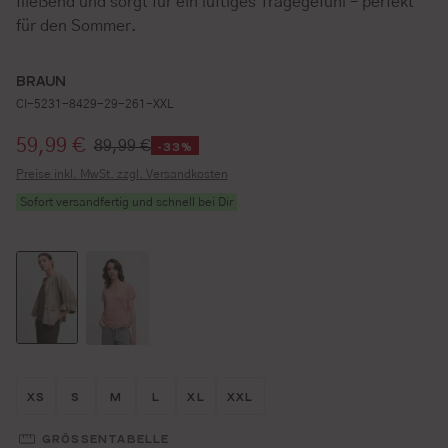
fließend und sorgt für ein luftiges Tragegefühl – perfekt
für den Sommer.
BRAUN
CI-5231-8429-29-261-XXL
Verkaufspreis:
59,99 €
89,99 €
-33%
Preise inkl. MwSt. zzgl. Versandkosten
Sofort versandfertig und schnell bei Dir
Größe wählen
Größe wählen
Größe wählen
Größe wählen
Größe wählen
Größe wählen
XS
S
M
L
XL
XXL
GRÖSSENTABELLE