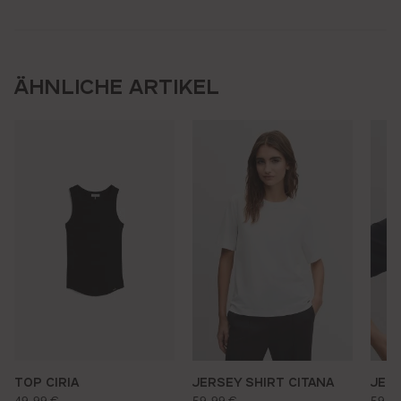
ÄHNLICHE ARTIKEL
TOP CIRIA
JERSEY SHIRT CITANA
JERS
regulärer preis:
regulärer preis:
regu