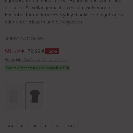
figurbetonten Silhouette. Der Rundhalsausschnitt und
die kurze Ärmellänge machen es zum vielseitigen
Essential für moderne Everyday-Looks – solo getragen
oder unter Blazern und Strickjacken.
CI-5208-8417-29-261-L
Verkaufspreis:
59,99 €
79,99 €
-25%
Preise inkl. MwSt. zzgl. Versandkosten
Sofort versandfertig und schnell bei Dir
Größe wählen
Größe wählen
Größe wählen
Größe wählen
Größe wählen
Größe wählen
XS
S
M
L
XL
XXL