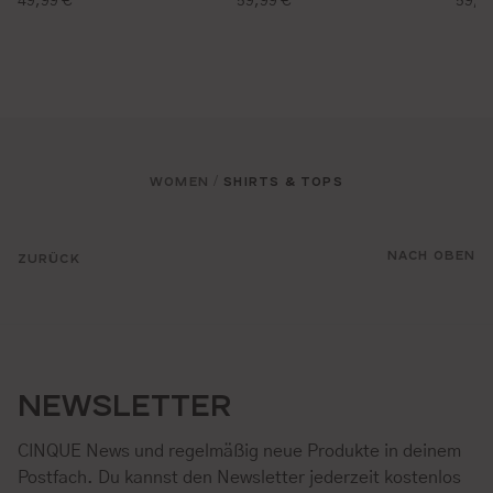
49,99 €
59,99 €
59,9
WOMEN
SHIRTS & TOPS
/
NACH OBEN
ZURÜCK
NEWSLETTER
CINQUE News und regelmäßig neue Produkte in deinem
Postfach. Du kannst den Newsletter jederzeit kostenlos