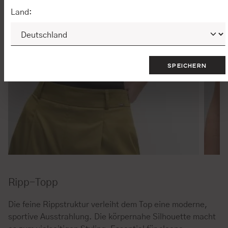
Land:
SPEICHERN
Ripp-Topp
Die feine Rippstruktur verleiht dem Top eine moderne,
sportive Ausstrahlung. Die körpernahe Silhouette macht