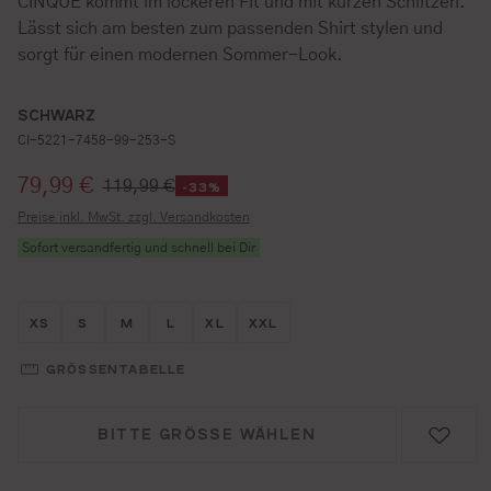
CINQUE kommt im lockeren Fit und mit kurzen Schlitzen.
Lässt sich am besten zum passenden Shirt stylen und
sorgt für einen modernen Sommer-Look.
SCHWARZ
CI-5221-7458-99-253-S
Verkaufspreis:
79,99 €
119,99 €
-33%
Preise inkl. MwSt. zzgl. Versandkosten
Sofort versandfertig und schnell bei Dir
Größe wählen
Größe wählen
Größe wählen
Größe wählen
Größe wählen
Größe wählen
XS
S
M
L
XL
XXL
GRÖSSENTABELLE
BITTE GRÖSSE WÄHLEN