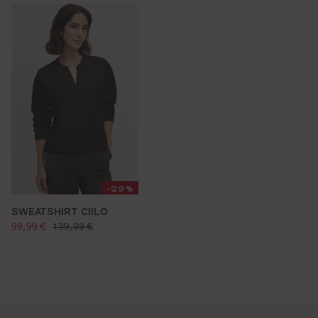
-29%
SWEATSHIRT CIILO
verkaufspreis:
regulärer preis:
99,99 €
139,99 €