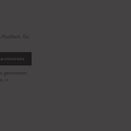
 Postfach. Du
.
ABONNIEREN
is genommen
en.
*