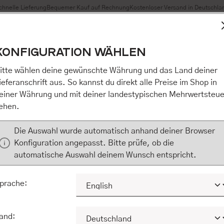
chnelle Lieferung
Bequemer Kauf auf Rechnung
Kostenloser Versand in Deutschla
t Cookies, um eine bestmögliche Erfahrung bieten zu können
KONFIGURATION WÄHLEN
n / Alles akzeptieren / etc.]“ erteilen Sie Ihre Einwilligung au
m Shop an unseren Partner, die shopware AG (Ebbinghoff 10,
itte wählen deine gewünschte Währung und das Land deiner
 Daten Ihnen nicht persönlich zuordnen kann, sie aber zu eig
ieferanschrift aus. So kannst du direkt alle Preise im Shop in
Marktverhaltensanalysen) verarbeiten darf. Mit Klick auf „[Z
einer Währung und mit deiner landestypischen Mehrwertsteue
eilen Sie Ihre Einwilligung auch in die Weitergabe über Ihr Ver
ehen.
 shopware AG (Ebbinghoff 10, 48624 Schöppingen, Deutschlan
zuordnen kann, sie aber zu eigenen Zwecken (z.B. Produktver
Die Auswahl wurde automatisch anhand deiner Browser
) verarbeiten darf.
Konfiguration angepasst. Bitte prüfe, ob die
automatische Auswahl deinem Wunsch entspricht.
KONFIGURIEREN
ALLE COOKIES A
prache:
and: