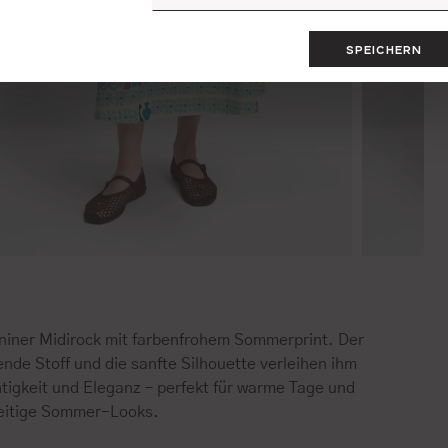
SPEICHERN
niner Midirock mit farbenfrohem Sommerprint. Der
ende Stoff und die sanfte Silhouette verleihen ihm
tigkeit und Eleganz – perfekt für warme Tage und
seitige Sommer-Looks.