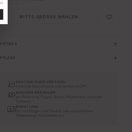
BITTE GRÖSSE WÄHLEN
DETAILS
PFLEGE
KOSTENLOSER VERSAND
innerhalb Deutschlands und schnell mit DHL
BEQUEM BEZAHLEN
per Rechnung, Paypal, Klarna, Mastercard, Visa oder
Vorkasse
BERATUNG
Du hast Fragen zum Produkt oder wünscht eine
Stilberatung? Kontaktiere uns