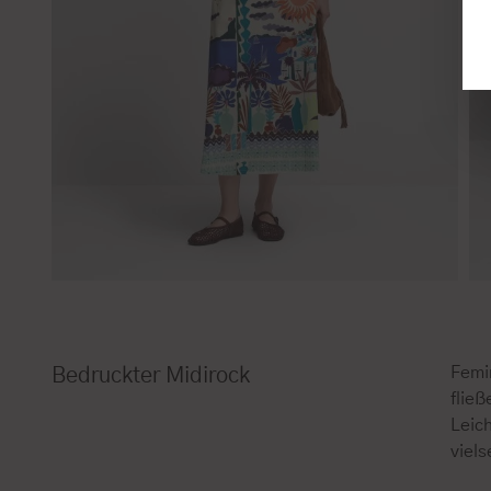
Femi
Bedruckter Midirock
fließ
Leich
viel