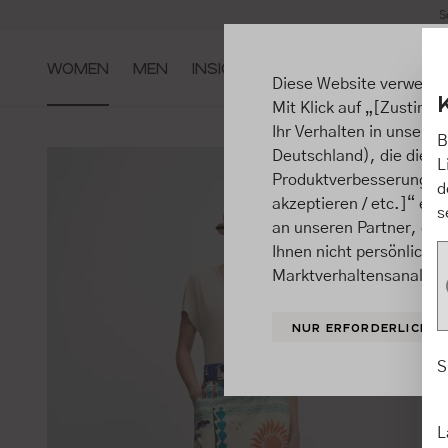
S
m Hauptinhalt springen
Zur Suche springen
Zur Hauptnavigation springen
WOMEN
MEN
INSIGHTS
Diese Website verwende
Mit Klick auf „[Zustimme
Ihr Verhalten in unsere
B
Deutschland), die diese
L
Produktverbesserungen, 
d
akzeptieren / etc.]“ ert
s
an unseren Partner, die
Ihnen nicht persönlich 
Marktverhaltensanalysen
NUR ERFORDERLICHE
S
L