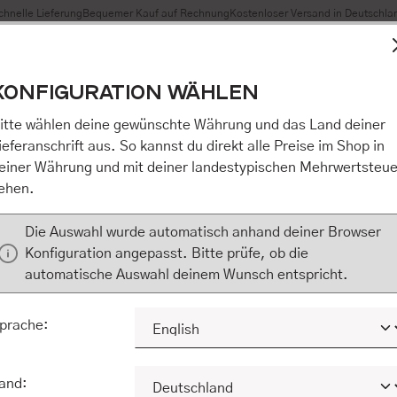
chnelle Lieferung
Bequemer Kauf auf Rechnung
Kostenloser Versand in Deutschla
t Cookies, um eine bestmögliche Erfahrung bieten zu können
KONFIGURATION WÄHLEN
n / Alles akzeptieren / etc.]“ erteilen Sie Ihre Einwilligung au
m Shop an unseren Partner, die shopware AG (Ebbinghoff 10,
itte wählen deine gewünschte Währung und das Land deiner
 Daten Ihnen nicht persönlich zuordnen kann, sie aber zu eig
ieferanschrift aus. So kannst du direkt alle Preise im Shop in
Marktverhaltensanalysen) verarbeiten darf. Mit Klick auf „[Z
einer Währung und mit deiner landestypischen Mehrwertsteue
eilen Sie Ihre Einwilligung auch in die Weitergabe über Ihr Ver
ehen.
 shopware AG (Ebbinghoff 10, 48624 Schöppingen, Deutschlan
zuordnen kann, sie aber zu eigenen Zwecken (z.B. Produktver
Die Auswahl wurde automatisch anhand deiner Browser
) verarbeiten darf.
Konfiguration angepasst. Bitte prüfe, ob die
automatische Auswahl deinem Wunsch entspricht.
KONFIGURIEREN
ALLE COOKIES A
prache:
and: