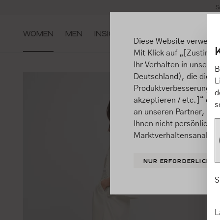
S
m Hauptinhalt springen
Zur Suche springen
Zur Hauptnavigation springen
WOMEN
MEN
INSIGHTS
Diese Website verwende
Mit Klick auf „[Zustimme
Ihr Verhalten in unsere
B
Deutschland), die diese
L
Produktverbesserungen, 
d
akzeptieren / etc.]“ ert
s
an unseren Partner, die
Ihnen nicht persönlich 
Marktverhaltensanalysen
NUR ERFORDERLICHE
S
L