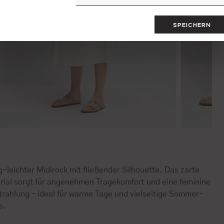
SPEICHERN
g-leichter Midirock mit fließender Silhouette. Das zarte
rial sorgt für angenehmen Tragekomfort und eine feminine
trahlung – ideal für warme Tage und vielseitige Sommer-
s.