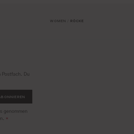
WOMEN
RÖCKE
/
 Postfach. Du
.
ABONNIEREN
is genommen
en.
*