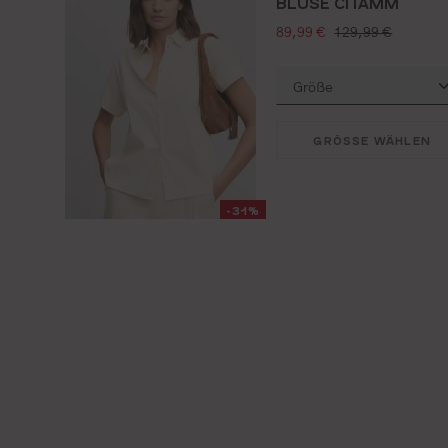
BLUSE CITAMM
verkaufspreis:
regulärer preis:
89,99 €
129,99 €
GRÖSSE WÄHLEN
-31%