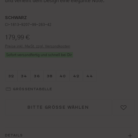
und verleiht dem Design eine elegante Note.
SCHWARZ
CI-1813-9207-99-263-42
Regulärer Preis:
179,99 €
Preise inkl. MwSt. zzgl. Versandkosten
Sofort versandfertig und schnell bei Dir
Größe wählen
Größe wählen
Größe wählen
Größe wählen
Größe wählen
Größe wählen
Größe wählen
32
34
36
38
40
42
44
GRÖSSENTABELLE
BITTE GRÖSSE WÄHLEN
DETAILS