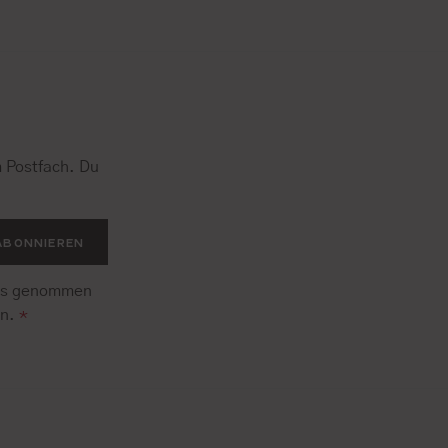
 Postfach. Du
.
ABONNIEREN
is genommen
en.
*