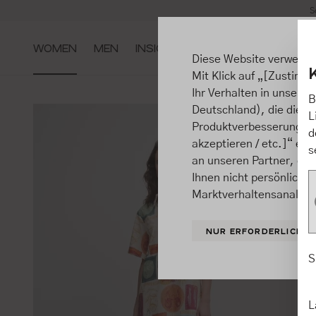
S
m Hauptinhalt springen
Zur Suche springen
Zur Hauptnavigation springen
WOMEN
MEN
INSIGHTS
Diese Website verwende
Mit Klick auf „[Zustimme
Ihr Verhalten in unsere
B
Deutschland), die diese
L
Produktverbesserungen, 
d
akzeptieren / etc.]“ ert
s
an unseren Partner, die
Ihnen nicht persönlich 
Marktverhaltensanalysen
NUR ERFORDERLICHE
S
L