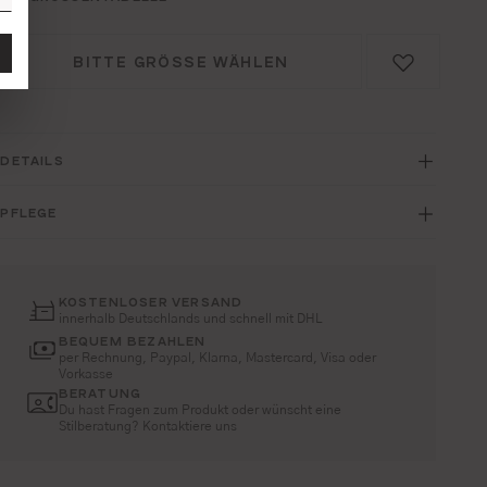
BITTE GRÖSSE WÄHLEN
DETAILS
PFLEGE
KOSTENLOSER VERSAND
innerhalb Deutschlands und schnell mit DHL
BEQUEM BEZAHLEN
per Rechnung, Paypal, Klarna, Mastercard, Visa oder
Vorkasse
BERATUNG
Du hast Fragen zum Produkt oder wünscht eine
Stilberatung? Kontaktiere uns