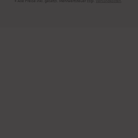
* Alle Preise inkl. gesetzl. Mehrwertsteuer zzgl.
Versandkosten
.