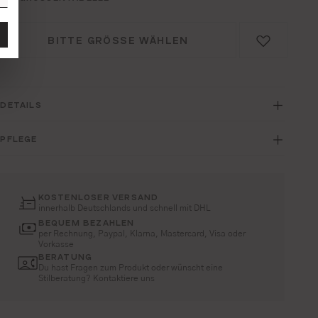
BITTE GRÖSSE WÄHLEN
DETAILS
PFLEGE
KOSTENLOSER VERSAND
innerhalb Deutschlands und schnell mit DHL
BEQUEM BEZAHLEN
per Rechnung, Paypal, Klarna, Mastercard, Visa oder
Vorkasse
BERATUNG
Du hast Fragen zum Produkt oder wünscht eine
Stilberatung? Kontaktiere uns