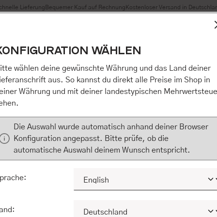
chnelle Lieferung
Bequemer Kauf auf Rechnung
Kostenloser Versand in Deutschla
t Cookies, um eine bestmögliche Erfahrung bieten zu können
KONFIGURATION WÄHLEN
n / Alles akzeptieren / etc.]“ erteilen Sie Ihre Einwilligung au
m Shop an unseren Partner, die shopware AG (Ebbinghoff 10,
itte wählen deine gewünschte Währung und das Land deiner
 Daten Ihnen nicht persönlich zuordnen kann, sie aber zu eig
ieferanschrift aus. So kannst du direkt alle Preise im Shop in
Marktverhaltensanalysen) verarbeiten darf. Mit Klick auf „[Z
einer Währung und mit deiner landestypischen Mehrwertsteue
eilen Sie Ihre Einwilligung auch in die Weitergabe über Ihr Ver
ehen.
 shopware AG (Ebbinghoff 10, 48624 Schöppingen, Deutschlan
zuordnen kann, sie aber zu eigenen Zwecken (z.B. Produktver
Die Auswahl wurde automatisch anhand deiner Browser
) verarbeiten darf.
Konfiguration angepasst. Bitte prüfe, ob die
automatische Auswahl deinem Wunsch entspricht.
KONFIGURIEREN
ALLE COOKIES A
prache:
and: