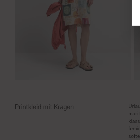
Urlau
Printkleid mit Kragen
marit
klas
femin
softe