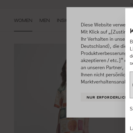
S
m Hauptinhalt springen
Zur Suche springen
Zur Hauptnavigation springen
WOMEN
MEN
INSIGHTS
Diese Website verwende
Mit Klick auf „[Zustimme
Ihr Verhalten in unsere
B
Deutschland), die diese
L
Produktverbesserungen, 
d
akzeptieren / etc.]“ ert
s
an unseren Partner, die
Ihnen nicht persönlich 
Marktverhaltensanalysen
NUR ERFORDERLICHE
S
L