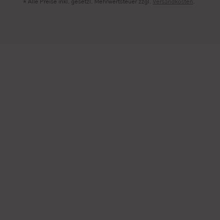
* Alle Preise inkl. gesetzl. Mehrwertsteuer zzgl.
Versandkosten
.