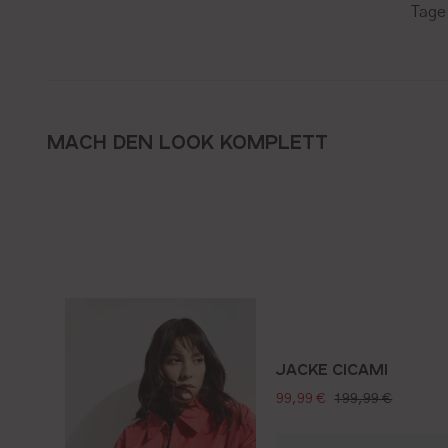
Tage
MACH DEN LOOK KOMPLETT
JACKE CICAMI
verkaufspreis:
regulärer preis:
99,99 €
199,99 €