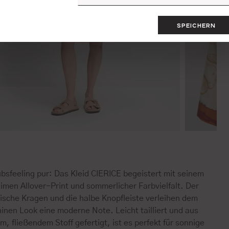
SPEICHERN
bsfeeling pur: Das Kleid CIERICE begeistert mit seinem
imen Allover-Print und sommerlicher Farbvielfalt. Der
sische Kragen und die halbe Knopfleiste verleihen dem
inen Look eine moderne Note. Leicht tailliert und aus
m, fließendem Stoff gefertigt, ist es perfekt für sonnige