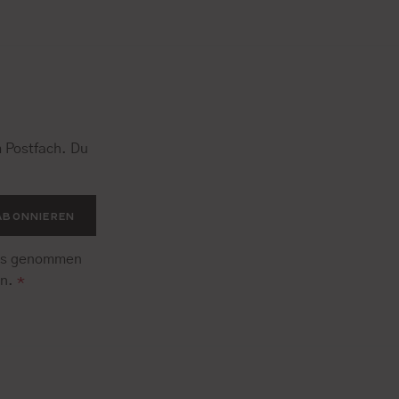
 Postfach. Du
.
ABONNIEREN
is genommen
en.
*