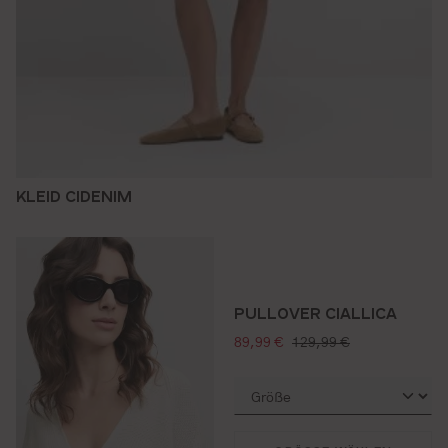
KLEID CIDENIM
PULLOVER CIALLICA
verkaufspreis:
regulärer preis:
89,99 €
129,99 €