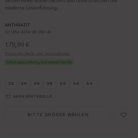
setzen einen klaren Akzent und unterstreichen die
moderne Linienführung.
ANTHRAZIT
CI-1854-9204-98-263-40
Regulärer Preis:
179,99 €
Preise inkl. MwSt. zzgl. Versandkosten
Sofort versandfertig und schnell bei Dir
Größe wählen
Größe wählen
Größe wählen
Größe wählen
Größe wählen
Größe wählen
Größe wählen
32
34
36
38
40
42
44
GRÖSSENTABELLE
BITTE GRÖSSE WÄHLEN