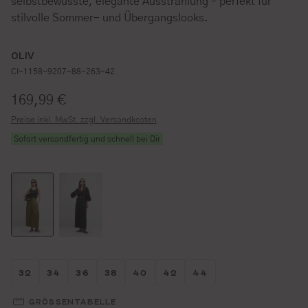
selbstbewusste, elegante Ausstrahlung – perfekt für
stilvolle Sommer- und Übergangslooks.
OLIV
CI-1158-9207-88-263-42
Regulärer Preis:
169,99 €
Preise inkl. MwSt. zzgl. Versandkosten
Sofort versandfertig und schnell bei Dir
Größe wählen
Größe wählen
Größe wählen
Größe wählen
Größe wählen
Größe wählen
Größe wählen
32
34
36
38
40
42
44
GRÖSSENTABELLE