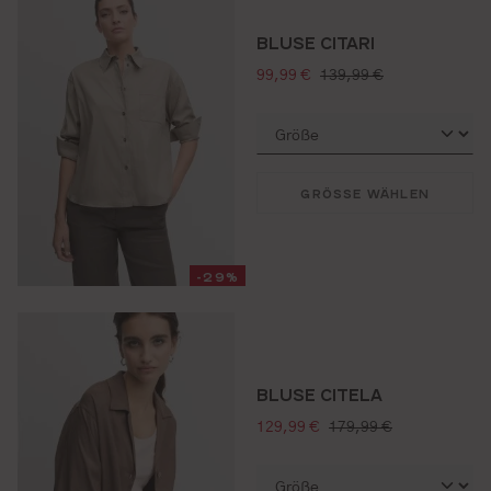
BLUSE CITARI
verkaufspreis:
regulärer preis:
99,99 €
139,99 €
GRÖSSE WÄHLEN
-29%
BLUSE CITELA
verkaufspreis:
regulärer preis:
129,99 €
179,99 €