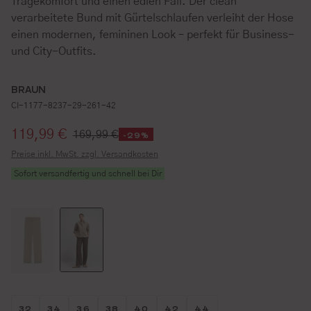
Tragekomfort und einen edlen Fall. Der clean
verarbeitete Bund mit Gürtelschlaufen verleiht der Hose
einen modernen, femininen Look – perfekt für Business-
und City-Outfits.
BRAUN
CI-1177-8237-29-261-42
Verkaufspreis:
119,99 €
169,99 €
-29%
Preise inkl. MwSt. zzgl. Versandkosten
Sofort versandfertig und schnell bei Dir
Größe wählen
Größe wählen
Größe wählen
Größe wählen
Größe wählen
Größe wählen
Größe wählen
32
34
36
38
40
42
44