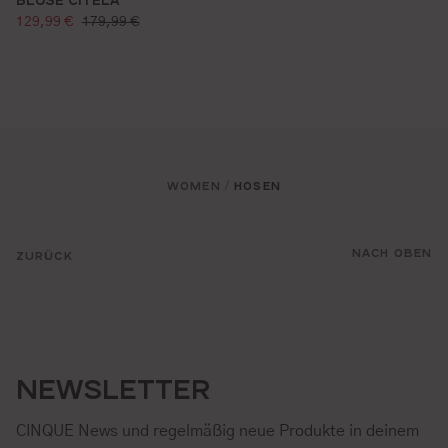
verkaufspreis:
regulärer preis:
129,99 €
179,99 €
WOMEN
HOSEN
/
NACH OBEN
ZURÜCK
NEWSLETTER
CINQUE News und regelmäßig neue Produkte in deinem