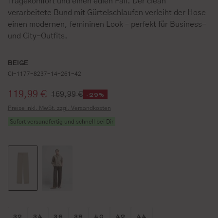
Tragekomfort und einen edlen Fall. Der clean
verarbeitete Bund mit Gürtelschlaufen verleiht der Hose
einen modernen, femininen Look – perfekt für Business-
und City-Outfits.
BEIGE
CI-1177-8237-14-261-42
Verkaufspreis:
119,99 €
169,99 €
-29%
Preise inkl. MwSt. zzgl. Versandkosten
Sofort versandfertig und schnell bei Dir
Größe wählen
Größe wählen
Größe wählen
Größe wählen
Größe wählen
Größe wählen
Größe wählen
32
34
36
38
40
42
44