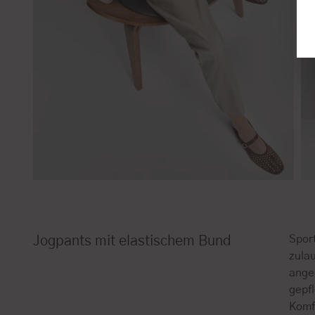
Spor
Jogpants mit elastischem Bund
zulau
ange
gepf
Komfo