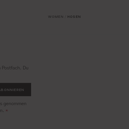
WOMEN
HOSEN
/
 Postfach. Du
.
ABONNIEREN
is genommen
en.
*