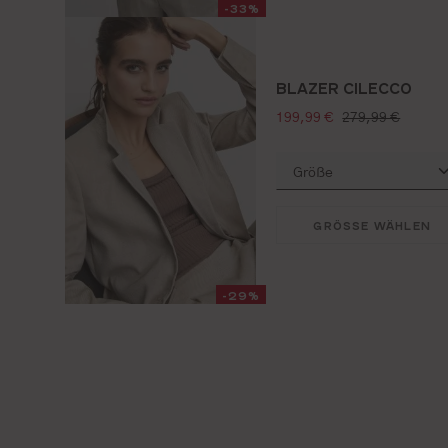
-33%
BLAZER CILECCO
verkaufspreis:
regulärer preis:
199,99 €
279,99 €
GRÖSSE WÄHLEN
-29%