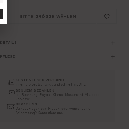
BITTE GRÖSSE WÄHLEN
DETAILS
PFLEGE
KOSTENLOSER VERSAND
innerhalb Deutschlands und schnell mit DHL
BEQUEM BEZAHLEN
per Rechnung, Paypal, Klarna, Mastercard, Visa oder
Vorkasse
BERATUNG
Du hast Fragen zum Produkt oder wünscht eine
Stilberatung? Kontaktiere uns