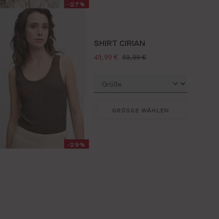
-27%
SHIRT CIRIAN
verkaufspreis:
regulärer preis:
49,99 €
69,99 €
GRÖSSE WÄHLEN
-29%