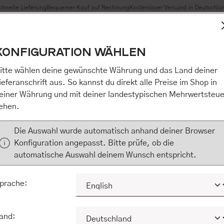
chnelle Lieferung
Bequemer Kauf auf Rechnung
Kostenloser Versand in Deutschla
t Cookies, um eine bestmögliche Erfahrung bieten zu können
KONFIGURATION WÄHLEN
n / Alles akzeptieren / etc.]“ erteilen Sie Ihre Einwilligung au
m Shop an unseren Partner, die shopware AG (Ebbinghoff 10,
itte wählen deine gewünschte Währung und das Land deiner
 Daten Ihnen nicht persönlich zuordnen kann, sie aber zu eig
ieferanschrift aus. So kannst du direkt alle Preise im Shop in
Marktverhaltensanalysen) verarbeiten darf. Mit Klick auf „[Z
einer Währung und mit deiner landestypischen Mehrwertsteue
eilen Sie Ihre Einwilligung auch in die Weitergabe über Ihr Ver
ehen.
 shopware AG (Ebbinghoff 10, 48624 Schöppingen, Deutschlan
zuordnen kann, sie aber zu eigenen Zwecken (z.B. Produktver
Die Auswahl wurde automatisch anhand deiner Browser
) verarbeiten darf.
Konfiguration angepasst. Bitte prüfe, ob die
automatische Auswahl deinem Wunsch entspricht.
KONFIGURIEREN
ALLE COOKIES A
prache:
and: