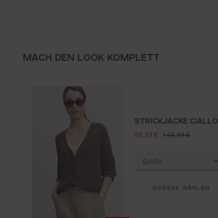
MACH DEN LOOK KOMPLETT
STRICKJACKE CIALL
verkaufspreis:
regulärer preis:
99,99 €
149,99 €
GRÖSSE WÄHLEN