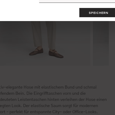
SPEICHERN
tiv-elegante Hose mit elastischem Bund und schmal
fendem Bein. Die Eingrifftaschen vorn und die
deuteten Leistentaschen hinten verleihen der Hose einen
legten Look. Der elastische Saum sorgt für modernen
rt – perfekt für entspannte City- oder Office-Looks.