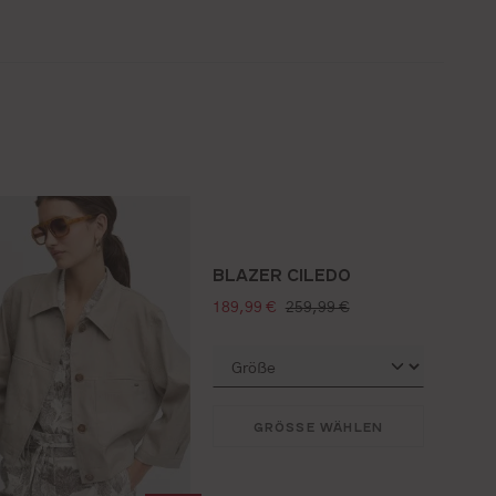
BLAZER CILEDO
verkaufspreis:
regulärer preis:
189,99 €
259,99 €
GRÖSSE WÄHLEN