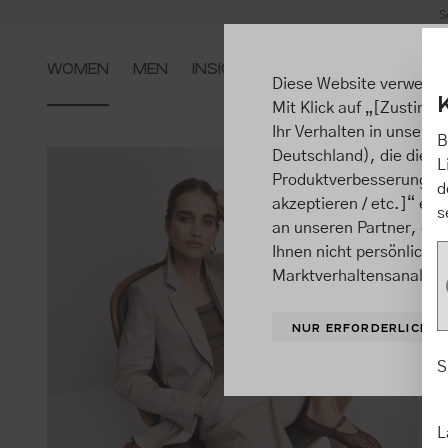
S
m Hauptinhalt springen
Zur Suche springen
Zur Hauptnavigation springen
WOMEN
MEN
INSIGHTS
Diese Website verwende
Mit Klick auf „[Zustimme
Ihr Verhalten in unsere
B
Deutschland), die diese
L
Produktverbesserungen, 
d
akzeptieren / etc.]“ ert
s
an unseren Partner, die
Ihnen nicht persönlich 
Marktverhaltensanalysen
NUR ERFORDERLICHE
S
L