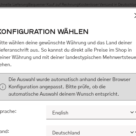
chnelle Lieferung
Bequemer Kauf auf Rechnung
Kostenloser Versand in Deutschla
t Cookies, um eine bestmögliche Erfahrung bieten zu können
KONFIGURATION WÄHLEN
n / Alles akzeptieren / etc.]“ erteilen Sie Ihre Einwilligung au
m Shop an unseren Partner, die shopware AG (Ebbinghoff 10,
itte wählen deine gewünschte Währung und das Land deiner
 Daten Ihnen nicht persönlich zuordnen kann, sie aber zu eig
ieferanschrift aus. So kannst du direkt alle Preise im Shop in
Marktverhaltensanalysen) verarbeiten darf. Mit Klick auf „[Z
einer Währung und mit deiner landestypischen Mehrwertsteue
eilen Sie Ihre Einwilligung auch in die Weitergabe über Ihr Ver
ehen.
 shopware AG (Ebbinghoff 10, 48624 Schöppingen, Deutschlan
zuordnen kann, sie aber zu eigenen Zwecken (z.B. Produktver
Die Auswahl wurde automatisch anhand deiner Browser
) verarbeiten darf.
Konfiguration angepasst. Bitte prüfe, ob die
automatische Auswahl deinem Wunsch entspricht.
KONFIGURIEREN
ALLE COOKIES A
prache:
and: