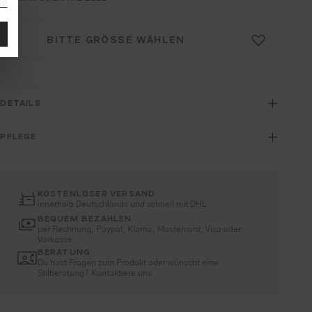
BITTE GRÖSSE WÄHLEN
DETAILS
PFLEGE
KOSTENLOSER VERSAND
innerhalb Deutschlands und schnell mit DHL
BEQUEM BEZAHLEN
per Rechnung, Paypal, Klarna, Mastercard, Visa oder
Vorkasse
BERATUNG
Du hast Fragen zum Produkt oder wünscht eine
Stilberatung? Kontaktiere uns