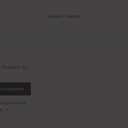
WOMEN
HOSEN
/
 Postfach. Du
.
ABONNIEREN
is genommen
en.
*