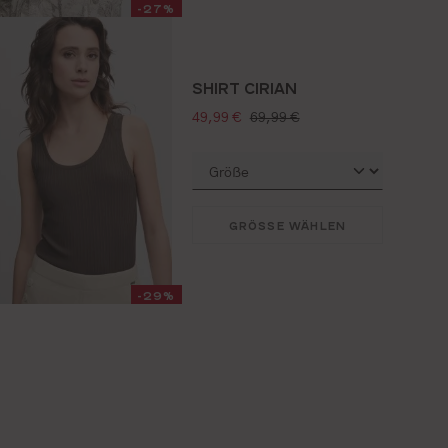
-27%
SHIRT CIRIAN
verkaufspreis:
regulärer preis:
49,99 €
69,99 €
GRÖSSE WÄHLEN
-29%