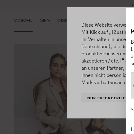
S
m Hauptinhalt springen
Zur Suche springen
Zur Hauptnavigation springen
WOMEN
MEN
INSIGHTS
Diese Website verwende
Mit Klick auf „[Zustimme
Ihr Verhalten in unsere
B
Deutschland), die diese
L
Produktverbesserungen, 
d
akzeptieren / etc.]“ ert
s
an unseren Partner, die
Ihnen nicht persönlich 
Marktverhaltensanalysen
NUR ERFORDERLICHE
S
L