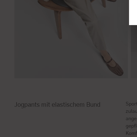
Spor
Jogpants mit elastischem Bund
zulau
ange
gepf
Komfo