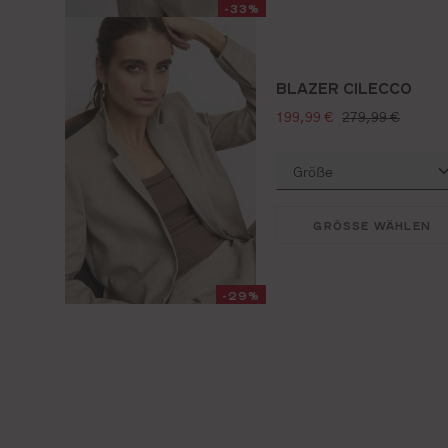
-33%
BLAZER CILECCO
verkaufspreis:
regulärer preis:
199,99 €
279,99 €
GRÖSSE WÄHLEN
-29%