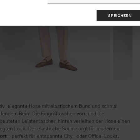
SPEICHERN
tiv-elegante Hose mit elastischem Bund und schmal
fendem Bein. Die Eingrifftaschen vorn und die
deuteten Leistentaschen hinten verleihen der Hose einen
legten Look. Der elastische Saum sorgt für modernen
rt – perfekt für entspannte City- oder Office-Looks.