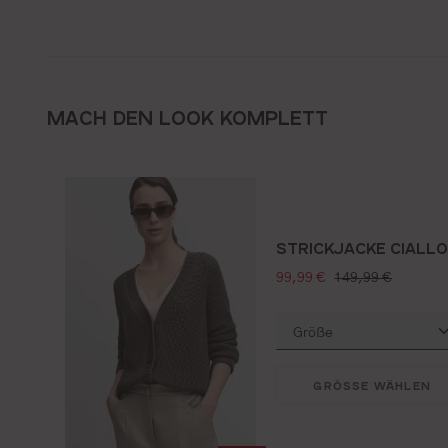
MACH DEN LOOK KOMPLETT
STRICKJACKE CIALL
verkaufspreis:
regulärer preis:
99,99 €
149,99 €
GRÖSSE WÄHLEN