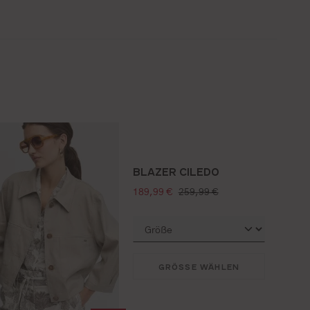
BLAZER CILEDO
verkaufspreis:
regulärer preis:
189,99 €
259,99 €
GRÖSSE WÄHLEN