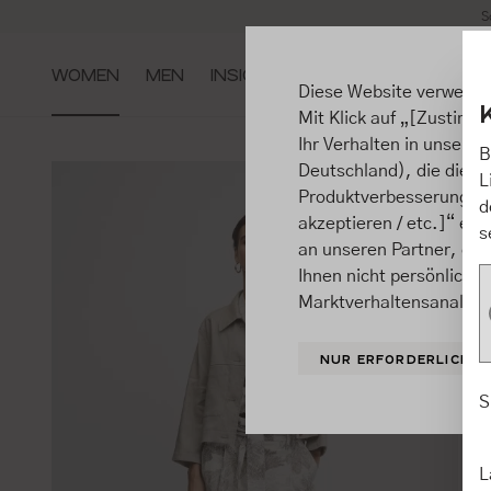
S
m Hauptinhalt springen
Zur Suche springen
Zur Hauptnavigation springen
WOMEN
MEN
INSIGHTS
Diese Website verwende
Mit Klick auf „[Zustimme
Ihr Verhalten in unsere
B
Deutschland), die diese
L
Produktverbesserungen, 
d
akzeptieren / etc.]“ ert
s
an unseren Partner, die
Ihnen nicht persönlich 
Marktverhaltensanalysen
NUR ERFORDERLICHE
S
L