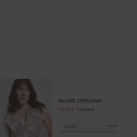
BLUSE CIPELVINO
verkaufspreis:
regulärer preis:
79,99 €
119,99 €