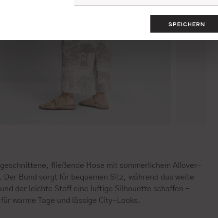
SPEICHERN
 geschnittene, fließende Hose mit sommerlichem Allover-
t. Der Bund sorgt für bequemen Sitz, während das weite
und der leichte Stoff eine luftige Silhouette schaffen –
 für warme Tage und lässige City-Looks.