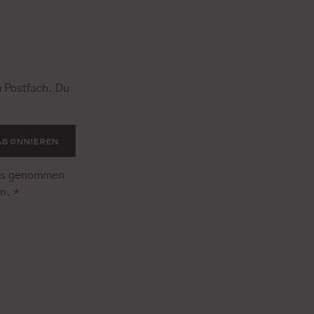
 Postfach. Du
.
ABONNIEREN
is genommen
en.
*