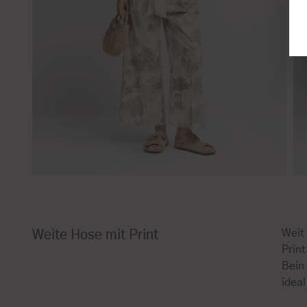
Weit
Weite Hose mit Print
Prin
Bein 
ideal