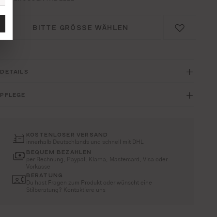
BITTE GRÖSSE WÄHLEN
DETAILS
PFLEGE
KOSTENLOSER VERSAND
innerhalb Deutschlands und schnell mit DHL
BEQUEM BEZAHLEN
per Rechnung, Paypal, Klarna, Mastercard, Visa oder
Vorkasse
BERATUNG
Du hast Fragen zum Produkt oder wünscht eine
Stilberatung? Kontaktiere uns