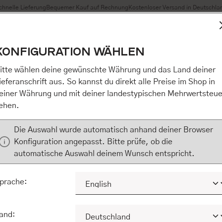
chnelle Lieferung
Bequemer Kauf auf Rechnung
Kostenloser Versand in Deutschla
t Cookies, um eine bestmögliche Erfahrung bieten zu können
KONFIGURATION WÄHLEN
n / Alles akzeptieren / etc.]“ erteilen Sie Ihre Einwilligung au
m Shop an unseren Partner, die shopware AG (Ebbinghoff 10,
itte wählen deine gewünschte Währung und das Land deiner
 Daten Ihnen nicht persönlich zuordnen kann, sie aber zu eig
ieferanschrift aus. So kannst du direkt alle Preise im Shop in
Marktverhaltensanalysen) verarbeiten darf. Mit Klick auf „[Z
einer Währung und mit deiner landestypischen Mehrwertsteue
eilen Sie Ihre Einwilligung auch in die Weitergabe über Ihr Ver
ehen.
 shopware AG (Ebbinghoff 10, 48624 Schöppingen, Deutschlan
zuordnen kann, sie aber zu eigenen Zwecken (z.B. Produktver
Die Auswahl wurde automatisch anhand deiner Browser
) verarbeiten darf.
Konfiguration angepasst. Bitte prüfe, ob die
automatische Auswahl deinem Wunsch entspricht.
KONFIGURIEREN
ALLE COOKIES A
prache:
and: