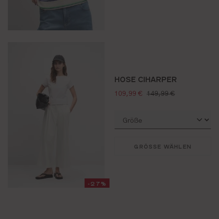
HOSE CIHARPER
verkaufspreis:
regulärer preis:
109,99 €
149,99 €
GRÖSSE WÄHLEN
-27%