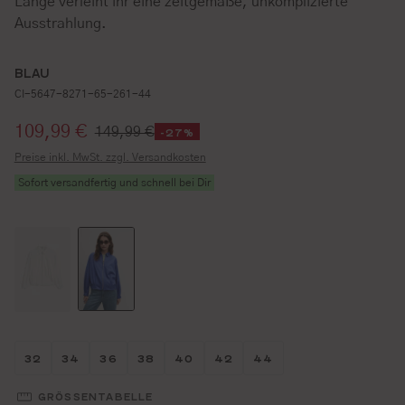
Länge verleiht ihr eine zeitgemäße, unkomplizierte
Ausstrahlung.
BLAU
CI-5647-8271-65-261-44
Verkaufspreis:
109,99 €
149,99 €
-27%
Preise inkl. MwSt. zzgl. Versandkosten
Sofort versandfertig und schnell bei Dir
Größe wählen
Größe wählen
Größe wählen
Größe wählen
Größe wählen
Größe wählen
Größe wählen
32
34
36
38
40
42
44
GRÖSSENTABELLE