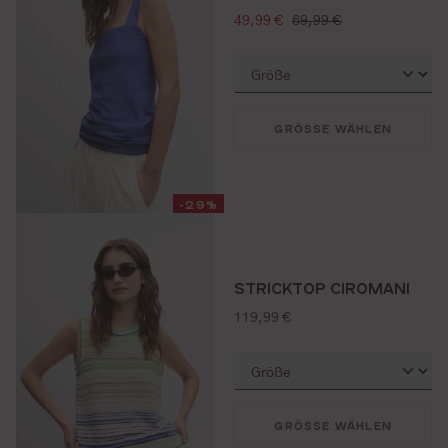
verkaufspreis:
regulärer preis:
49,99 €
69,99 €
GRÖSSE WÄHLEN
-29%
STRICKTOP CIROMANI
regulärer preis:
119,99 €
GRÖSSE WÄHLEN